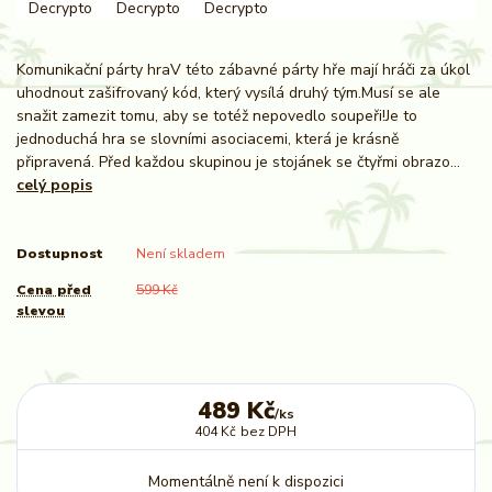
Komunikační párty hraV této zábavné párty hře mají hráči za úkol
uhodnout zašifrovaný kód, který vysílá druhý tým.Musí se ale
snažit zamezit tomu, aby se totéž nepovedlo soupeři!Je to
jednoduchá hra se slovními asociacemi, která je krásně
připravená. Před každou skupinou je stojánek se čtyřmi obrazo...
celý popis
Dostupnost
Není skladem
Cena před
599 Kč
slevou
489 Kč
/
ks
404 Kč
bez DPH
Momentálně není k dispozici