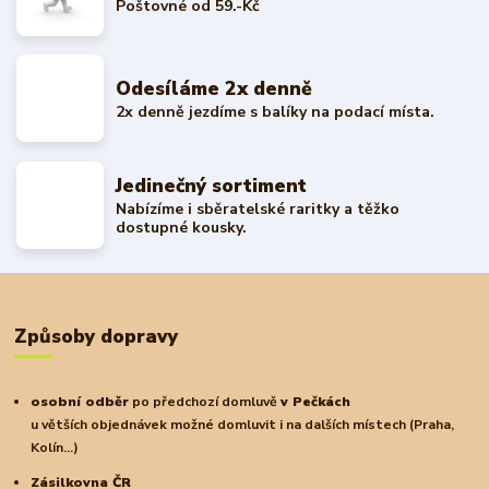
Poštovné od 59.-Kč
Odesíláme 2x denně
2x denně jezdíme s balíky na podací místa.
Jedinečný sortiment
Nabízíme i sběratelské raritky a těžko
dostupné kousky.
Způsoby dopravy
osobní odběr
po předchozí domluvě
v Pečkách
u větších objednávek možné domluvit i na dalších místech (Praha,
Kolín...)
Zásilkovna ČR