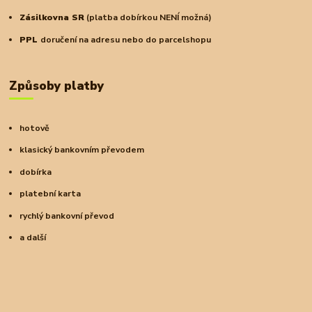
Zásilkovna SR
(platba dobírkou NENÍ možná)
PPL
doručení na adresu nebo do parcelshopu
Způsoby platby
hotově
klasický bankovním převodem
dobírka
platební karta
rychlý bankovní převod
a další