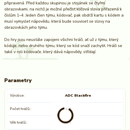
připravená. Před každou skupinou je stojánek se čtyřmi
obrazovkami, na nichž je možné přečíst klíčová slova přiřazená k
číslům 1–4. Jeden člen týmu, kódovač, pak obdrží kartu s kódem a
musí vymyslet nápovědu, která bude souviset se slovy na
obrazovkách jeho týmu.
Do hry jsou neustále zapojeni všichni hráči, ať už z týmu, který
kóduje, nebo druhého týmu, který se kód snaží zachytit. Hráči se
také v roli kódovače, který dává nápovědy, střídají.
Parametry
Výrobce
ADC Blackfire
Počet hráčů:
4-8
Věk hráčů:
12+