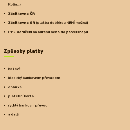
Kolín...)
Zásilkovna ČR
Zásilkovna SR
(platba dobírkou NENÍ možná)
PPL
doručení na adresu nebo do parcelshopu
Způsoby platby
hotově
klasický bankovním převodem
dobírka
platební karta
rychlý bankovní převod
a další