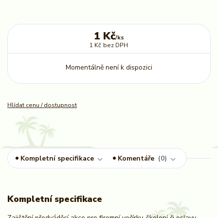
1 Kč
/
ks
1 Kč
bez DPH
Momentálně není k dispozici
Hlídat cenu / dostupnost
Kompletní specifikace
Komentáře
0
Kompletní specifikace
Zajištění předváděcí akce pro firemní večírky, školení či oslavy.