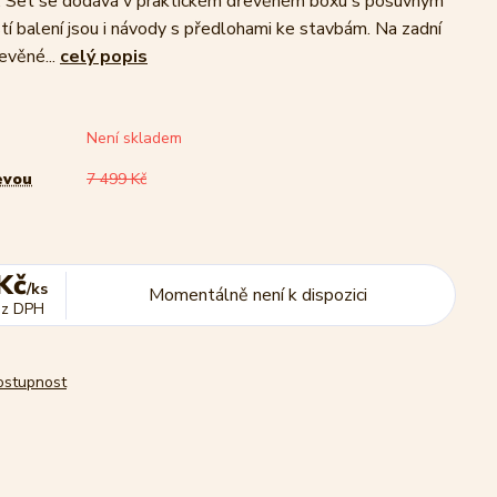
e. Set se dodává v praktickém dřevěném boxu s posuvným
tí balení jsou i návody s předlohami ke stavbám. Na zadní
evěné...
celý popis
Není skladem
evou
7 499 Kč
Kč
/
ks
Momentálně není k dispozici
ez DPH
dostupnost