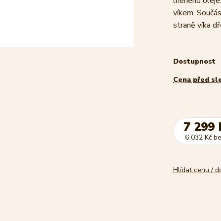
lněného olej
víkem. Součás
straně víka dř
Dostupnost
Cena před sl
7 299 
6 032 Kč
b
Hlídat cenu / 