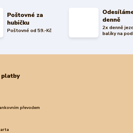
Odesíláme
Poštovné za
denně
hubičku
2x denně jez
Poštovné od 59.-Kč
balíky na pod
 platby
bankovním převodem
karta