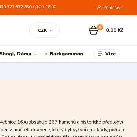
420 727 972 830
09:00-18:00
Přihlášení
0
0,00 Kč
CZK
Více
 Shogi, Dáma
Backgammon
tavebnice 16A(obsahuje 267 kamenů a historické předlohy)
oben z umělého kamene, který byl vytvořen z křídy, písku a