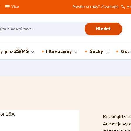
Nevíte si rady? Zavolejte.
+
Více
Hledat
ry pro ZŠ/MŠ
Hlavolamy
Šachy
Go,
Rozšiřující s
Anchor je vyr