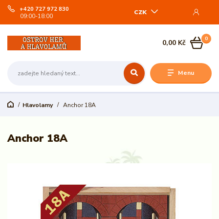
+420 727 972 830
CZK
09:00-18:00
0
0,00 Kč
Menu
Hlavolamy
Anchor 18A
Anchor 18A