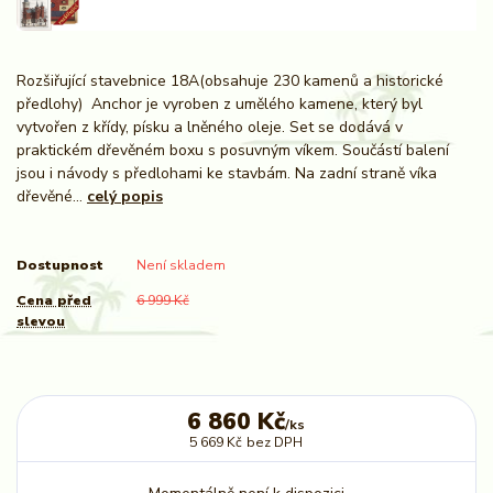
Rozšiřující stavebnice 18A(obsahuje 230 kamenů a historické
předlohy) Anchor je vyroben z umělého kamene, který byl
vytvořen z křídy, písku a lněného oleje. Set se dodává v
praktickém dřevěném boxu s posuvným víkem. Součástí balení
jsou i návody s předlohami ke stavbám. Na zadní straně víka
dřevěné...
celý popis
Dostupnost
Není skladem
Cena před
6 999 Kč
slevou
6 860 Kč
/
ks
5 669 Kč
bez DPH