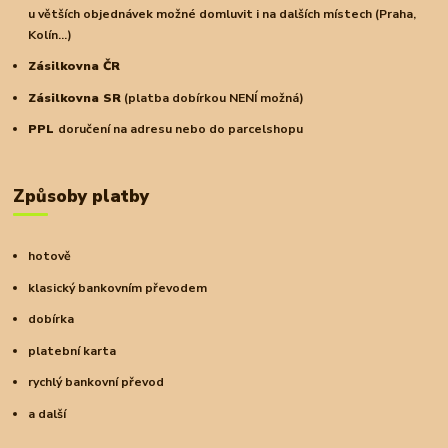
u větších objednávek možné domluvit i na dalších místech (Praha,
Kolín...)
Zásilkovna ČR
Zásilkovna SR
(platba dobírkou NENÍ možná)
PPL
doručení na adresu nebo do parcelshopu
Způsoby platby
hotově
klasický bankovním převodem
dobírka
platební karta
rychlý bankovní převod
a další