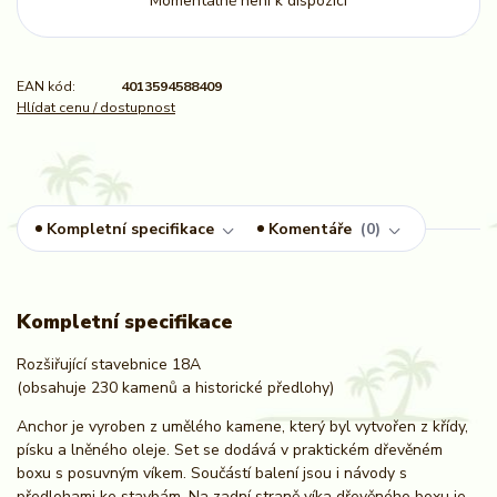
Momentálně není k dispozici
EAN kód:
4013594588409
Hlídat cenu / dostupnost
Kompletní specifikace
Komentáře
0
Kompletní specifikace
Rozšiřující stavebnice 18A
(obsahuje 230 kamenů a historické předlohy)
Anchor je vyroben z umělého kamene, který byl vytvořen z křídy,
písku a lněného oleje. Set se dodává v praktickém dřevěném
boxu s posuvným víkem. Součástí balení jsou i návody s
předlohami ke stavbám. Na zadní straně víka dřevěného boxu je