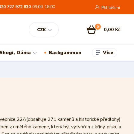
420 727 972 830
09:00-18:00
Přihlášení
0
0,00 Kč
CZK
Více
 Shogi, Dáma
Backgammon
tavebnice 22A(obsahuje 271 kamenů a historické předlohy)
oben z umělého kamene, který byl vytvořen z křídy, písku a