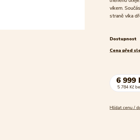
lněného olej
víkem. Součás
straně víka dř
Dostupnost
Cena před sl
6 999 
5 784 Kč
b
Hlídat cenu / 