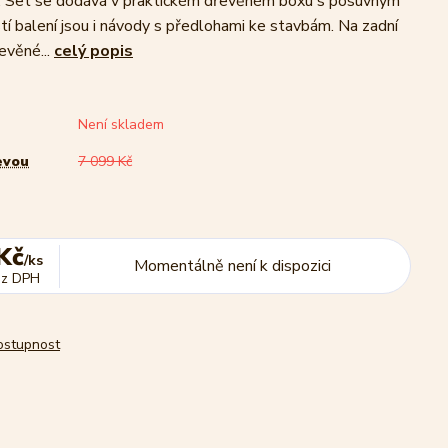
e. Set se dodává v praktickém dřevěném boxu s posuvným
tí balení jsou i návody s předlohami ke stavbám. Na zadní
evěné...
celý popis
Není skladem
evou
7 099 Kč
Kč
/
ks
Momentálně není k dispozici
ez DPH
dostupnost