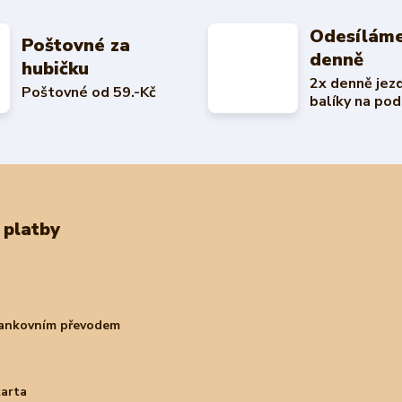
Odesíláme
Poštovné za
denně
hubičku
2x denně jez
Poštovné od 59.-Kč
balíky na pod
 platby
bankovním převodem
karta