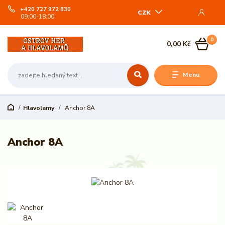
+420 727 972 830
CZK
09:00-18:00
0
0,00 Kč
Menu
Hlavolamy
Anchor 8A
Anchor 8A