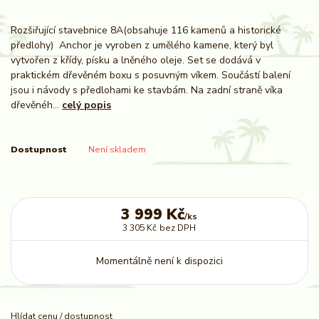
Rozšiřující stavebnice 8A(obsahuje 116 kamenů a historické
předlohy) Anchor je vyroben z umělého kamene, který byl
vytvořen z křídy, písku a lněného oleje. Set se dodává v
praktickém dřevěném boxu s posuvným víkem. Součástí balení
jsou i návody s předlohami ke stavbám. Na zadní straně víka
dřevěnéh...
celý popis
Dostupnost
Není skladem
3 999 Kč
/
ks
3 305 Kč
bez DPH
Momentálně není k dispozici
Hlídat cenu / dostupnost