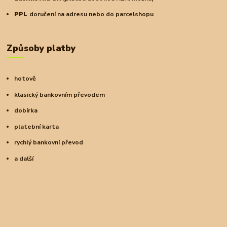
PPL
doručení na adresu nebo do parcelshopu
Způsoby platby
hotově
klasický bankovním převodem
dobírka
platební karta
rychlý bankovní převod
a další