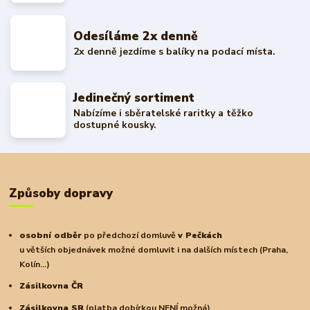
Odesíláme 2x denně
2x denně jezdíme s balíky na podací místa.
Jedinečný sortiment
Nabízíme i sběratelské raritky a těžko
dostupné kousky.
Způsoby dopravy
osobní odběr
po předchozí domluvě
v Pečkách
u větších objednávek možné domluvit i na dalších místech (Praha,
Kolín...)
Zásilkovna ČR
Zásilkovna SR
(platba dobírkou NENÍ možná)