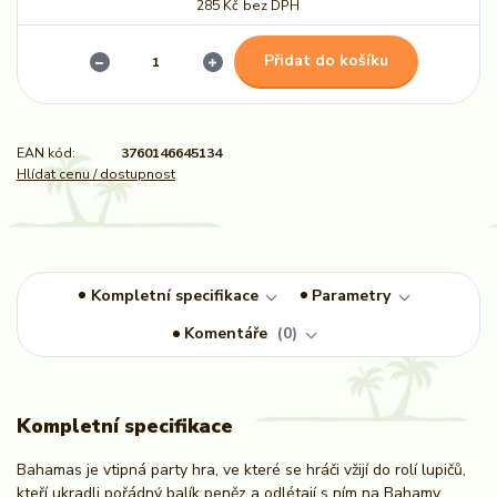
285 Kč
bez DPH
Přidat do košíku
EAN kód:
3760146645134
Hlídat cenu / dostupnost
Kompletní specifikace
Parametry
Komentáře
0
Kompletní specifikace
Bahamas je vtipná party hra, ve které se hráči vžijí do rolí lupičů,
kteří ukradli pořádný balík peněz a odlétají s ním na Bahamy.