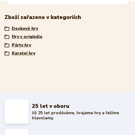
Zboží zařazeno v kategoriích
Deskové hry
Hry v originále
Párty hry
Karetní hry
25 let v oboru
Již 25 let prodáváme, hrajeme hry a řešíme
hlavolamy.