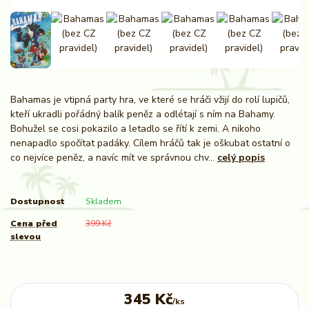
Bahamas je vtipná party hra, ve které se hráči vžijí do rolí lupičů,
kteří ukradli pořádný balík peněz a odlétají s ním na Bahamy.
Bohužel se cosi pokazilo a letadlo se řítí k zemi. A nikoho
nenapadlo spočítat padáky. Cílem hráčů tak je oškubat ostatní o
co nejvíce peněz, a navíc mít ve správnou chv...
celý popis
Dostupnost
Skladem
Cena před
399 Kč
slevou
345 Kč
/
ks