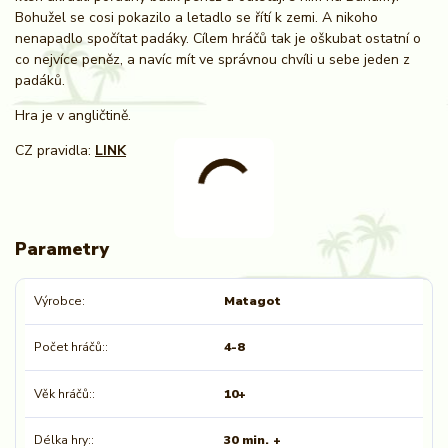
Bohužel se cosi pokazilo a letadlo se řítí k zemi. A nikoho
nenapadlo spočítat padáky. Cílem hráčů tak je oškubat ostatní o
co nejvíce peněz, a navíc mít ve správnou chvíli u sebe jeden z
padáků.
Hra je v angličtině.
CZ pravidla:
LINK
Parametry
Výrobce
Matagot
Počet hráčů:
4-8
Věk hráčů:
10+
Délka hry:
30 min. +