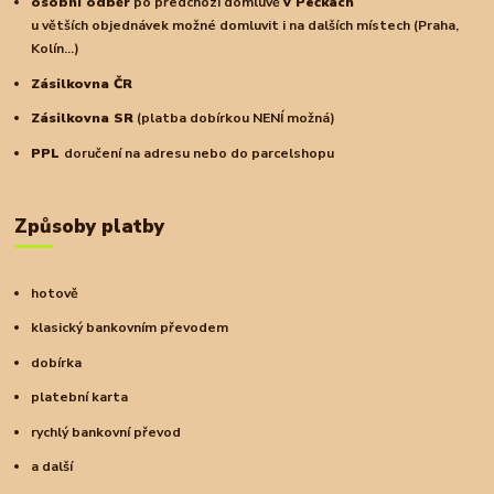
osobní odběr
po předchozí domluvě
v Pečkách
u větších objednávek možné domluvit i na dalších místech (Praha,
Kolín...)
Zásilkovna ČR
Zásilkovna SR
(platba dobírkou NENÍ možná)
PPL
doručení na adresu nebo do parcelshopu
Způsoby platby
hotově
klasický bankovním převodem
dobírka
platební karta
rychlý bankovní převod
a další