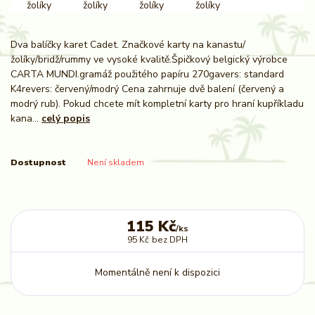
Dva balíčky karet Cadet. Značkové karty na kanastu/
žolíky/bridž/rummy ve vysoké kvalitě.Špičkový belgický výrobce
CARTA MUNDI.gramáž použitého papíru 270gavers: standard
K4revers: červený/modrý Cena zahrnuje dvě balení (červený a
modrý rub). Pokud chcete mít kompletní karty pro hraní kupříkladu
kana...
celý popis
Dostupnost
Není skladem
115 Kč
/
ks
95 Kč
bez DPH
Momentálně není k dispozici