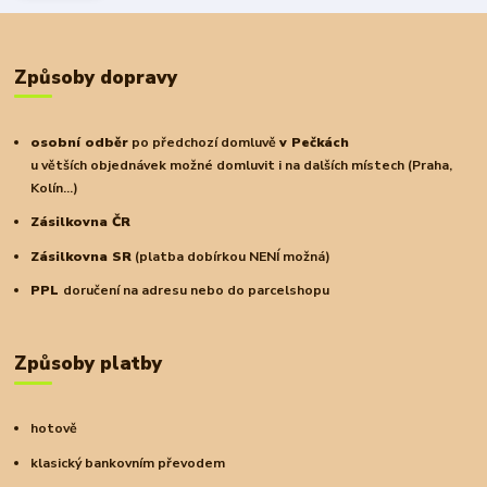
Způsoby dopravy
osobní odběr
po předchozí domluvě
v Pečkách
u větších objednávek možné domluvit i na dalších místech (Praha,
Kolín...)
Zásilkovna ČR
Zásilkovna SR
(platba dobírkou NENÍ možná)
PPL
doručení na adresu nebo do parcelshopu
Způsoby platby
hotově
klasický bankovním převodem