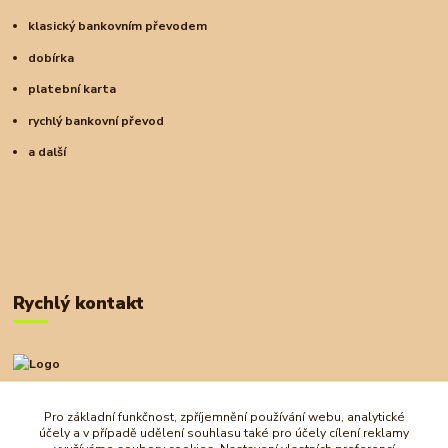
klasický bankovním převodem
dobírka
platební karta
rychlý bankovní převod
a další
Rychlý kontakt
+420 727 972 830
09:00-18:00
Pro základní funkčnost, zpříjemnění používání webu, analytické
účely a v případě udělení souhlasu také pro účely cílení reklamy
obchod@ostrovherahlavolamu.cz