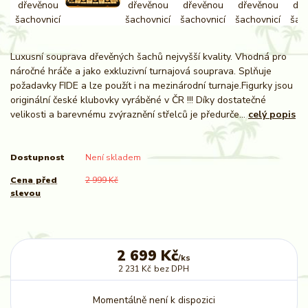
Luxusní souprava dřevěných šachů nejvyšší kvality. Vhodná pro
náročné hráče a jako exkluzivní turnajová souprava. Splňuje
požadavky FIDE a lze použít i na mezinárodní turnaje.Figurky jsou
originální české klubovky vyráběné v ČR !!! Díky dostatečné
velikosti a barevnému zvýraznění střelců je předurče...
celý popis
Dostupnost
Není skladem
Cena před
2 999 Kč
slevou
2 699 Kč
/
ks
2 231 Kč
bez DPH
Momentálně není k dispozici