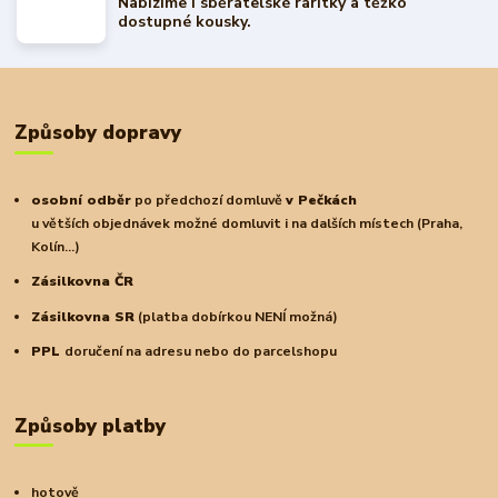
Nabízíme i sběratelské raritky a těžko
dostupné kousky.
Způsoby dopravy
osobní odběr
po předchozí domluvě
v Pečkách
u větších objednávek možné domluvit i na dalších místech (Praha,
Kolín...)
Zásilkovna ČR
Zásilkovna SR
(platba dobírkou NENÍ možná)
PPL
doručení na adresu nebo do parcelshopu
Způsoby platby
hotově