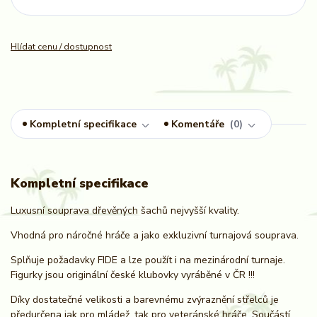
Hlídat cenu / dostupnost
Kompletní specifikace
Komentáře
0
Kompletní specifikace
Luxusní souprava dřevěných šachů nejvyšší kvality.
Vhodná pro náročné hráče a jako exkluzivní turnajová souprava.
Splňuje požadavky FIDE a lze použít i na mezinárodní turnaje.
Figurky jsou originální české klubovky vyráběné v ČR !!!
Díky dostatečné velikosti a barevnému zvýraznění střelců je
předurčena jak pro mládež, tak pro veteránské hráče. Součástí