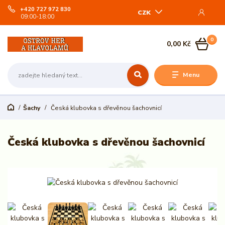
+420 727 972 830
CZK
09:00-18:00
0
0,00 Kč
Menu
Šachy
Česká klubovka s dřevěnou šachovnicí
Česká klubovka s dřevěnou šachovnicí