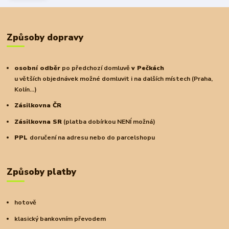
Způsoby dopravy
osobní odběr
po předchozí domluvě
v Pečkách
u větších objednávek možné domluvit i na dalších místech (Praha,
Kolín...)
Zásilkovna ČR
Zásilkovna SR
(platba dobírkou NENÍ možná)
PPL
doručení na adresu nebo do parcelshopu
Způsoby platby
hotově
klasický bankovním převodem