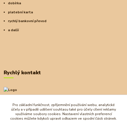
dobírka
platební karta
rychlý bankovní převod
a další
Rychlý kontakt
+420 727 972 830
09:00-18:00
Pro základní funkčnost, zpříjemnění používání webu, analytické
účely a v případě udělení souhlasu také pro účely cílení reklamy
obchod@ostrovherahlavolamu.cz
využíváme soubory cookies. Nastavení vlastních preferencí
cookies můžete kdykoli upravit odkazem ve spodní části stránek.