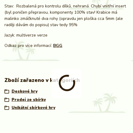
Stav: Rozbalená pro kontrolu dílků, nehraná. Chybí vnitřní insert
(byl poničen přepravou, komponenty 100% stav! Krabice má
malinko zmáčknuté dva rohy (opravdu jen ploška cca 5mm (ale
raději dávám do popisu) stav tedy 95%
Jazyk: multiverze verze
Odkaz pro více informací:
BGG
Zboží zařazeno v kategoriích
Deskové hry
Prodej ze sbírky
Unikátní sbírkové hry