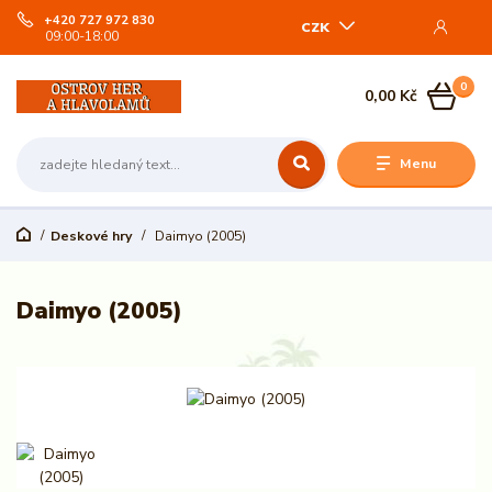
+420 727 972 830
CZK
09:00-18:00
0
0,00 Kč
Menu
Deskové hry
Daimyo (2005)
Daimyo (2005)