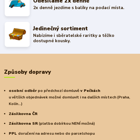
Odesíláme 2x denně
2x denně jezdíme s balíky na podací místa.
Jedinečný sortiment
Nabízíme i sběratelské raritky a těžko
dostupné kousky.
Způsoby dopravy
osobní odběr
po předchozí domluvě
v Pečkách
u větších objednávek možné domluvit i na dalších místech (Praha,
Kolín...)
Zásilkovna ČR
Zásilkovna SR
(platba dobírkou NENÍ možná)
PPL
doručení na adresu nebo do parcelshopu