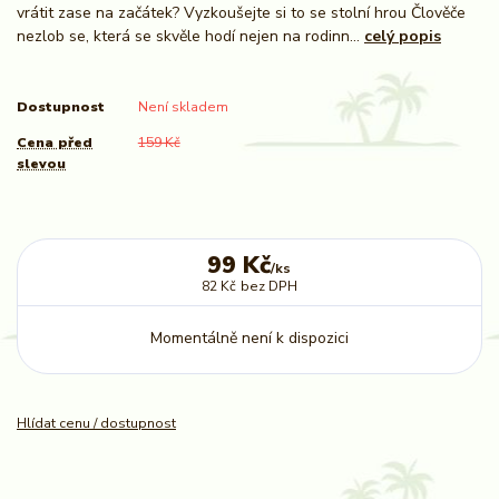
vrátit zase na začátek? Vyzkoušejte si to se stolní hrou Člověče
nezlob se, která se skvěle hodí nejen na rodinn...
celý popis
Dostupnost
Není skladem
Cena před
159 Kč
slevou
99 Kč
/
ks
82 Kč
bez DPH
Momentálně není k dispozici
Hlídat cenu / dostupnost