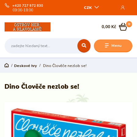
+420 727 972 830
CZK
09:00-18:00
0
0,00 Kč
Menu
Deskové hry
Dino Člověče nezlob se!
Dino Člověče nezlob se!