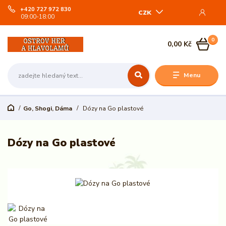
+420 727 972 830
CZK
09:00-18:00
0
0,00 Kč
Menu
Go, Shogi, Dáma
Dózy na Go plastové
Dózy na Go plastové