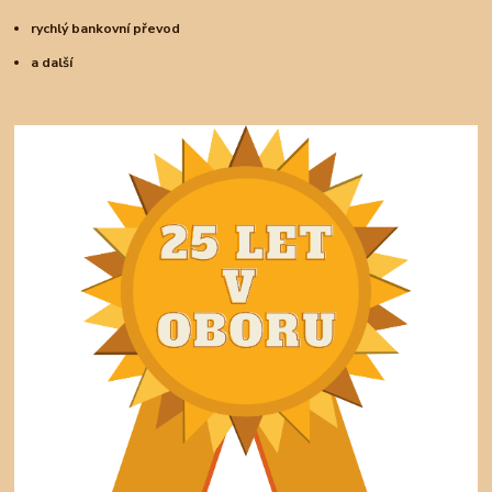
rychlý bankovní převod
a další