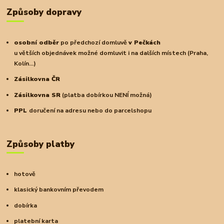
Způsoby dopravy
osobní odběr
po předchozí domluvě
v Pečkách
u větších objednávek možné domluvit i na dalších místech (Praha,
Kolín...)
Zásilkovna ČR
Zásilkovna SR
(platba dobírkou NENÍ možná)
PPL
doručení na adresu nebo do parcelshopu
Způsoby platby
hotově
klasický bankovním převodem
dobírka
platební karta