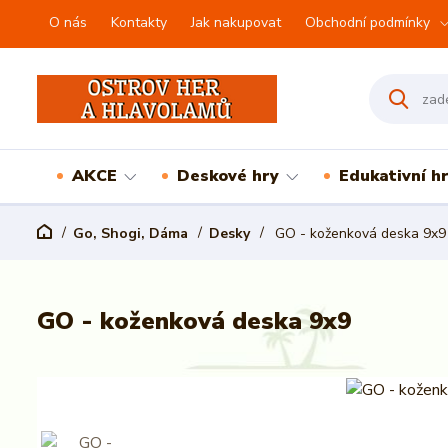
O nás
Kontakty
Jak nakupovat
Obchodní podmínky
AKCE
Deskové hry
Edukativní h
Go, Shogi, Dáma
Desky
GO - koženková deska 9x9
GO - koženková deska 9x9