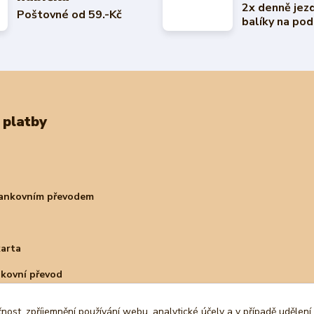
2x denně jez
Poštovné od 59.-Kč
balíky na pod
 platby
bankovním převodem
karta
nkovní převod
čnost, zpříjemnění používání webu, analytické účely a v případě udělení