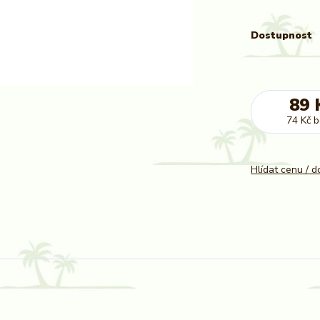
Dostupnost
89 
74 Kč
b
Hlídat cenu / 