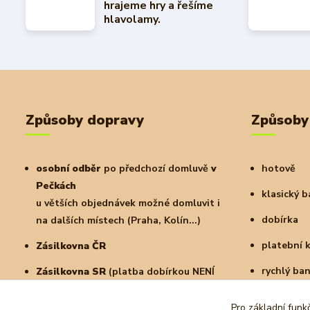
hrajeme hry a řešíme
hlavolamy.
Způsoby dopravy
Způsoby
osobní odběr
po předchozí domluvě
v
hotově
Pečkách
klasický 
u větších objednávek možné domluvit i
dobírka
na dalších místech (Praha, Kolín...)
platební 
Zásilkovna ČR
rychlý ba
Zásilkovna SR
(platba dobírkou NENÍ
možná)
a další
Pro základní funk