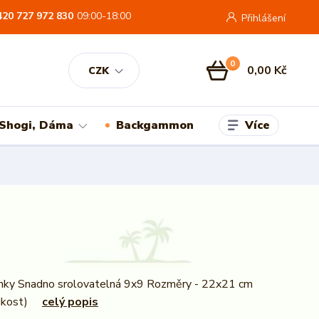
420 727 972 830
09:00-18:00
Přihlášení
0
0,00 Kč
CZK
Více
 Shogi, Dáma
Backgammon
nky Snadno srolovatelná 9x9 Rozměry - 22x21 cm
elikost)
celý popis