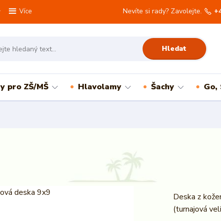
Nevíte si rady? Zavolejte.
+
Více
Hledat
ry pro ZŠ/MŠ
Hlavolamy
Šachy
Go,
Deska z kože
(turnajová v