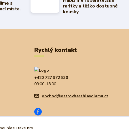
Nabízíme i sběratelské
díme s
raritky a těžko dostupné
ací místa.
kousky.
Rychlý kontakt
+420 727 972 830
09:00-18:00
obchod@ostrovherahlavolamu.cz
 souhlasu také pro