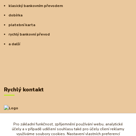
klasický bankovním převodem
dobírka
platební karta
rychlý bankovní převod
a další
Rychlý kontakt
+420 727 972 830
09:00-18:00
Pro základní funkčnost, zpříjemnění používání webu, analytické
účely a v případě udělení souhlasu také pro účely cílení reklamy
obchod@ostrovherahlavolamu.cz
využíváme soubory cookies. Nastavení vlastních preferencí