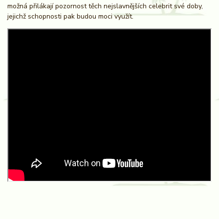
možná přilákají pozornost těch nejslavnějších celebrit své doby,
jejichž schopnosti pak budou moci využít.