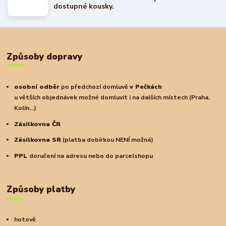
dostupné kousky.
Způsoby dopravy
osobní odběr
po předchozí domluvě
v Pečkách
u větších objednávek možné domluvit i na dalších místech (Praha,
Kolín...)
Zásilkovna ČR
Zásilkovna SR
(platba dobírkou NENÍ možná)
PPL
doručení na adresu nebo do parcelshopu
Způsoby platby
hotově