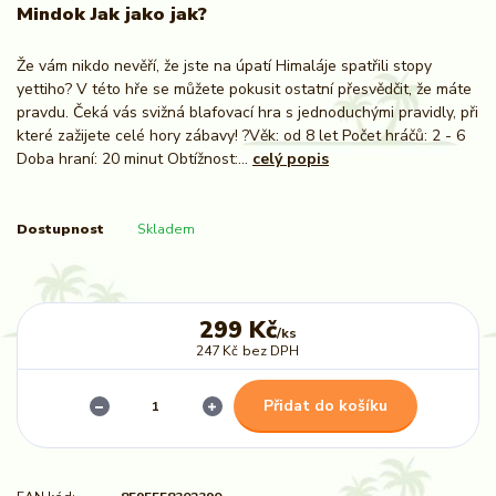
Mindok Jak jako jak?
Že vám nikdo nevěří, že jste na úpatí Himaláje spatřili stopy
yettiho? V této hře se můžete pokusit ostatní přesvědčit, že máte
pravdu. Čeká vás svižná blafovací hra s jednoduchými pravidly, při
které zažijete celé hory zábavy! ?Věk: od 8 let Počet hráčů: 2 - 6
Doba hraní: 20 minut Obtížnost:...
celý popis
Dostupnost
Skladem
299 Kč
/
ks
247 Kč
bez DPH
Přidat do košíku