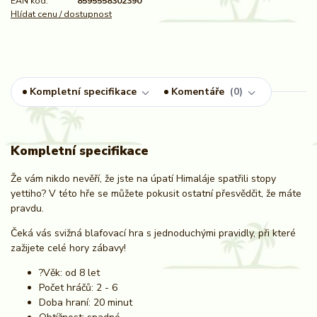
EAN kód:
8595558302390
Hlídat cenu / dostupnost
Kompletní specifikace
Komentáře
0
Kompletní specifikace
Že vám nikdo nevěří, že jste na úpatí Himaláje spatřili stopy
yettiho? V této hře se můžete pokusit ostatní přesvědčit, že máte
pravdu.
Čeká vás svižná blafovací hra s jednoduchými pravidly, při které
zažijete celé hory zábavy!
?Věk: od 8 let
Počet hráčů: 2 - 6
Doba hraní: 20 minut