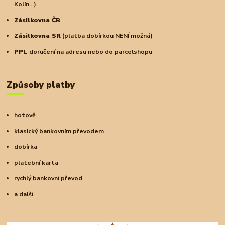
Kolín...)
Zásilkovna ČR
Zásilkovna SR
(platba dobírkou NENÍ možná)
PPL
doručení na adresu nebo do parcelshopu
Způsoby platby
hotově
klasický bankovním převodem
dobírka
platební karta
rychlý bankovní převod
a další