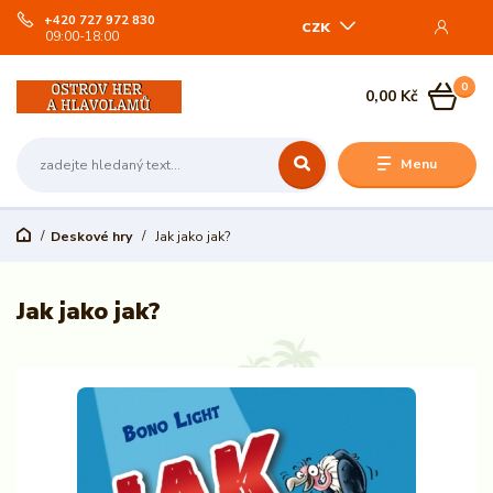
+420 727 972 830
CZK
09:00-18:00
0
0,00 Kč
Menu
Deskové hry
Jak jako jak?
Jak jako jak?