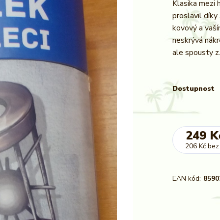
Klasika mezi h
proslavil díky
kovový a vaší
neskrývá nákre
ale spousty z.
Dostupnost
249 K
206 Kč
bez
EAN kód:
8590