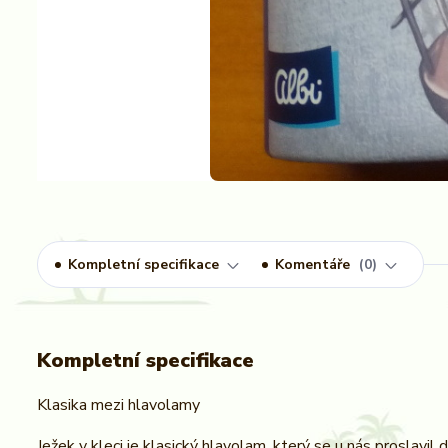
Kompletní specifikace
Komentáře
0
Kompletní specifikace
Klasika mezi hlavolamy
Ježek v kleci je klasický hlavolam, který se u nás proslavil d