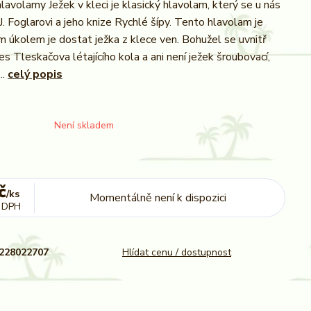
lavolamy Ježek v kleci je klasický hlavolam, který se u nás
 J. Foglarovi a jeho knize Rychlé šípy. Tento hlavolam je
m úkolem je dostat ježka z klece ven. Bohužel se uvnitř
s Tleskačova létajícího kola a ani není ježek šroubovací,
..
celý popis
Není skladem
č
/
ks
Momentálně není k dispozici
 DPH
228022707
Hlídat cenu / dostupnost