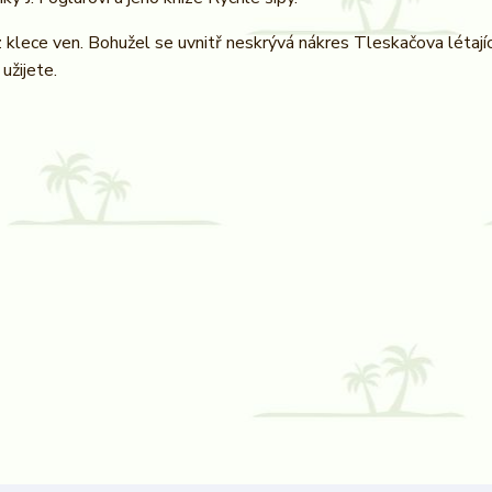
klece ven. Bohužel se uvnitř neskrývá nákres Tleskačova létajíc
užijete.