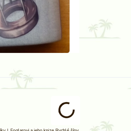
íky J. Foglarovi a jeho knize Rychlé šípy.