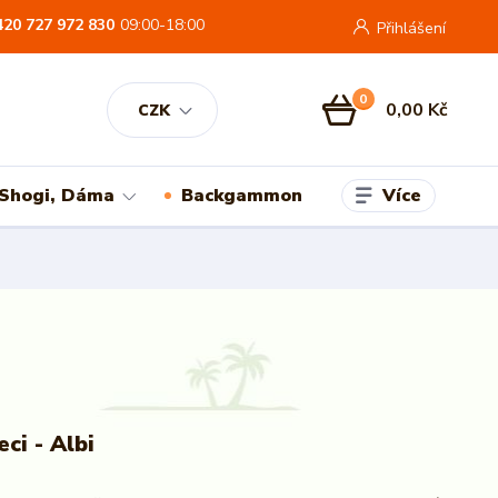
420 727 972 830
09:00-18:00
Přihlášení
0
0,00 Kč
CZK
Více
 Shogi, Dáma
Backgammon
eci - Albi