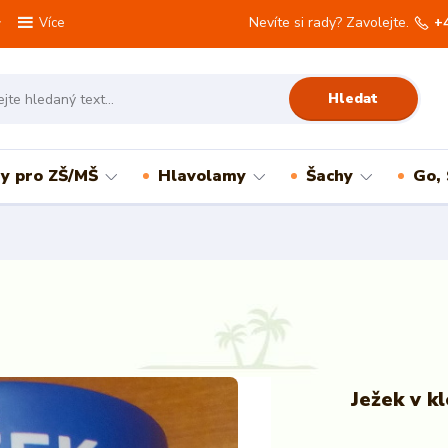
Nevíte si rady? Zavolejte.
+
Více
Hledat
ry pro ZŠ/MŠ
Hlavolamy
Šachy
Go,
Ježek v kl