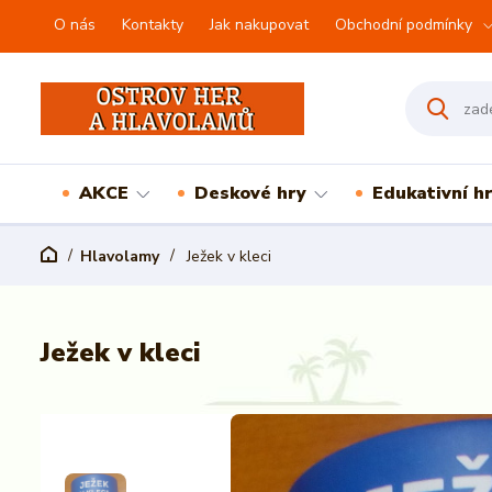
O nás
Kontakty
Jak nakupovat
Obchodní podmínky
AKCE
Deskové hry
Edukativní h
Hlavolamy
Ježek v kleci
Ježek v kleci