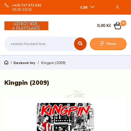
+420 727 972 830
CZK
09:00-18:00
0
0,00 Kč
Menu
Deskové hry
Kingpin (2009)
Kingpin (2009)