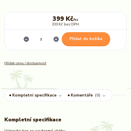
399 Kč
/
ks
330 Kč
bez DPH
Přidat do košíku
Hlídat cenu / dostupnost
Kompletní specifikace
Komentáře
0
Kompletní specifikace
Výprodej her ze soukromé sbírky.