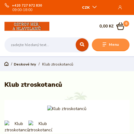
+420 727 972 830
CZK
09:00-18:00
0
0,00 Kč
Menu
Deskové hry
Klub ztroskotanců
Klub ztroskotanců