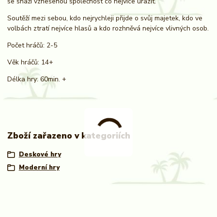
se snaží vznešenou společnost co nejvíce urazit.
Soutěží mezi sebou, kdo nejrychleji přijde o svůj majetek, kdo ve
volbách ztratí nejvíce hlasů a kdo rozhněvá nejvíce vlivných osob.
Počet hráčů: 2-5
Věk hráčů: 14+
Délka hry: 60min. +
Zboží zařazeno v kategoriích
Deskové hry
Moderní hry