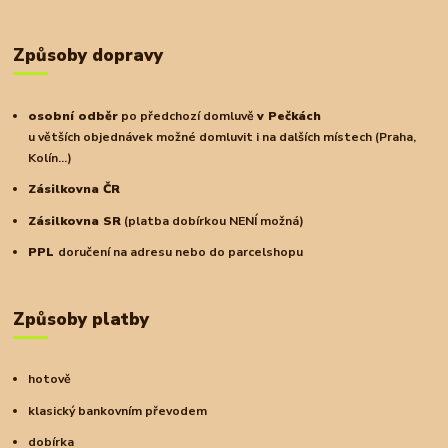
Způsoby dopravy
osobní odběr
po předchozí domluvě
v Pečkách
u větších objednávek možné domluvit i na dalších místech (Praha,
Kolín...)
Zásilkovna ČR
Zásilkovna SR
(platba dobírkou NENÍ možná)
PPL
doručení na adresu nebo do parcelshopu
Způsoby platby
hotově
klasický bankovním převodem
dobírka