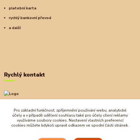
platební karta
rychlý bankovní převod
a další
Rychlý kontakt
+420 727 972 830
09:00-18:00
Pro základní funkčnost, zpříjemnění používání webu, analytické
účely a v případě udělení souhlasu také pro účely cílení reklamy
obchod@ostrovherahlavolamu.cz
využíváme soubory cookies. Nastavení vlastních preferencí
cookies můžete kdykoli upravit odkazem ve spodní části stránek.