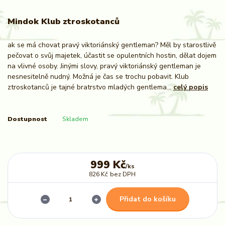
Mindok Klub ztroskotanců
ak se má chovat pravý viktoriánský gentleman? Měl by starostlivě
pečovat o svůj majetek, účastit se opulentních hostin, dělat dojem
na vlivné osoby. Jinými slovy, pravý viktoriánský gentleman je
nesnesitelně nudný. Možná je čas se trochu pobavit. Klub
ztroskotanců je tajné bratrstvo mladých gentlema...
celý popis
Dostupnost
Skladem
999 Kč
/
ks
826 Kč
bez DPH
Přidat do košíku