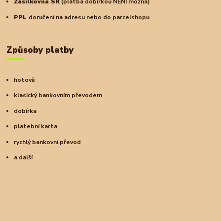
Zásilkovna SR
(platba dobírkou NENÍ možná)
PPL
doručení na adresu nebo do parcelshopu
Způsoby platby
hotově
klasický bankovním převodem
dobírka
platební karta
rychlý bankovní převod
a další