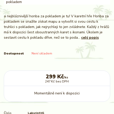
a nejbláznivější honba za pokladem je tu! V karetní hře Honba za
pokladem se snažíte získat mapu a vytvořit si svou cestu k
truhlici s pokladem, jak nejrychleji to jen zvládnete. Každý z hráčů
má k dispozici šest oboustranných karet s ikonami. Úkolem je
sestavit cestu k pokladu dříve, než se to poda...
celý popis
Dostupnost
Není skladem
299 Kč
/
ks
247 Kč
bez DPH
Momentálně není k dispozici
Číslo
Labyrinth5