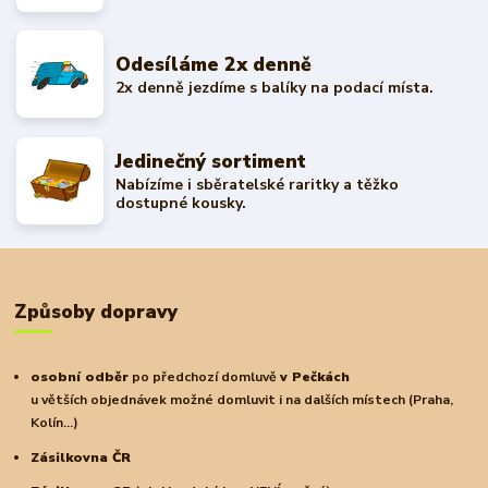
Odesíláme 2x denně
2x denně jezdíme s balíky na podací místa.
Jedinečný sortiment
Nabízíme i sběratelské raritky a těžko
dostupné kousky.
Způsoby dopravy
osobní odběr
po předchozí domluvě
v Pečkách
u větších objednávek možné domluvit i na dalších místech (Praha,
Kolín...)
Zásilkovna ČR