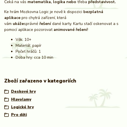
Čeká na vás
matematika, logika nebo
třeba
představivost.
Ke hrám Mozkovna Logic je nově k dispozici
bezplatná
aplikace
pro chytrá zařízení, která
vám
ukáže
správné
řešení
dané karty. Kartu stačí oskenovat a s
pomocí aplikace pozorovat
animované řešení
!
Věk: 10+
Materiál: papír
Počet hráčů: 1
Doba hry: cca 10 min
Zboží zařazeno v kategoriích
Deskové hry
Hlavolamy
Logické hry
Pro děti