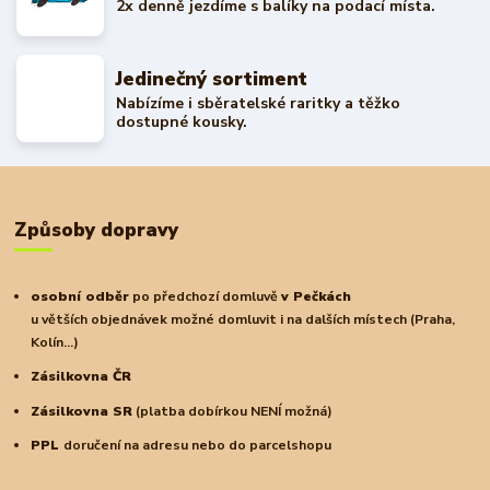
2x denně jezdíme s balíky na podací místa.
Jedinečný sortiment
Nabízíme i sběratelské raritky a těžko
dostupné kousky.
Způsoby dopravy
osobní odběr
po předchozí domluvě
v Pečkách
u větších objednávek možné domluvit i na dalších místech (Praha,
Kolín...)
Zásilkovna ČR
Zásilkovna SR
(platba dobírkou NENÍ možná)
PPL
doručení na adresu nebo do parcelshopu