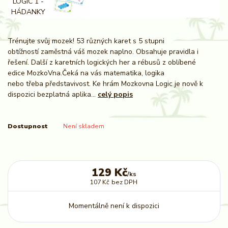
Trénujte svůj mozek! 53 různých karet s 5 stupni
obtížností zaměstná váš mozek naplno. Obsahuje pravidla i
řešení. Další z karetních logických her a rébusů z oblíbené
edice MozkoVna.Čeká na vás matematika, logika
nebo třeba představivost. Ke hrám Mozkovna Logic je nově k
dispozici bezplatná aplika...
celý popis
Dostupnost
Není skladem
129 Kč
/
ks
107 Kč
bez DPH
Momentálně není k dispozici