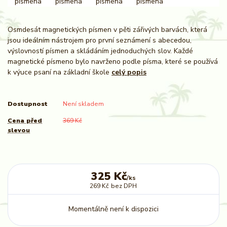
Osmdesát magnetických písmen v pěti zářivých barvách, která
jsou ideálním nástrojem pro první seznámení s abecedou,
výslovností písmen a skládáním jednoduchých slov. Každé
magnetické písmeno bylo navrženo podle písma, které se používá
k výuce psaní na základní škole
celý popis
Dostupnost
Není skladem
Cena před
369 Kč
slevou
325 Kč
/
ks
269 Kč
bez DPH
Momentálně není k dispozici