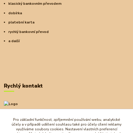
klasický bankovním převodem
dobírka
platební karta
rychlý bankovní převod
a další
Rychlý kontakt
+420 727 972 830
09:00-18:00
Pro základní funkčnost, zpříjemnění používání webu, analytické
účely a v případě udělení souhlasu také pro účely cílení reklamy
obchod@ostrovherahlavolamu.cz
využíváme soubory cookies. Nastavení vlastních preferencí