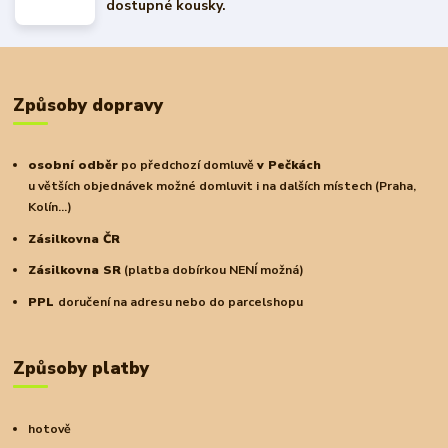
dostupné kousky.
Způsoby dopravy
osobní odběr
po předchozí domluvě
v Pečkách
u větších objednávek možné domluvit i na dalších místech (Praha,
Kolín...)
Zásilkovna ČR
Zásilkovna SR
(platba dobírkou NENÍ možná)
PPL
doručení na adresu nebo do parcelshopu
Způsoby platby
hotově