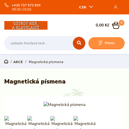
+420 727 972 830
CZK
09:00-18:00
0
0,00 Kč
Menu
AKCE
Magnetická písmena
Magnetická písmena