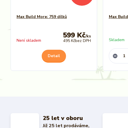
Max Build More: 759 dílků
Max Build
599 Kč
/
ks
Skladem
Není skladem
495 Kč
bez DPH
Detail
25 let v oboru
Již 25 let prodáváme,