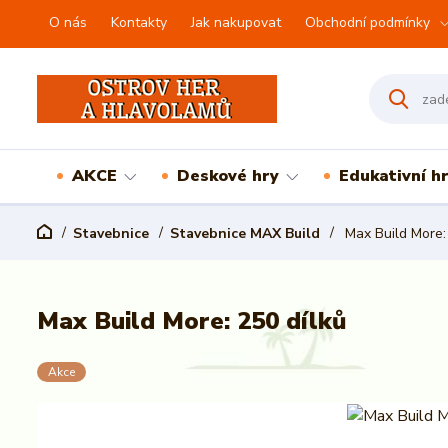
O nás
Kontakty
Jak nakupovat
Obchodní podmínky
AKCE
Deskové hry
Edukativní h
Stavebnice
Stavebnice MAX Build
Max Build More: 
Max Build More: 250 dílků
Akce