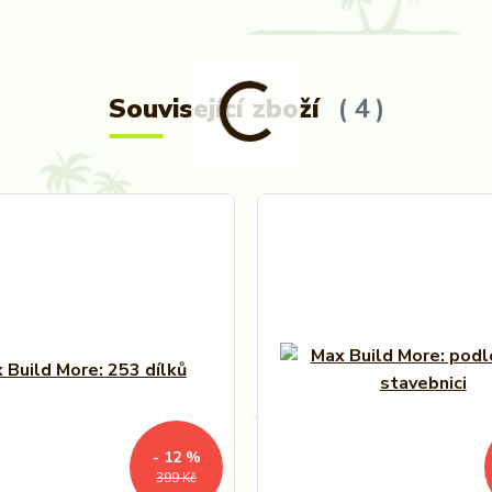
Související zboží
4
- 12 %
399 Kč