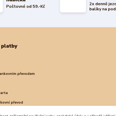
2x denně jez
Poštovné od 59.-Kč
balíky na pod
 platby
bankovním převodem
karta
nkovní převod