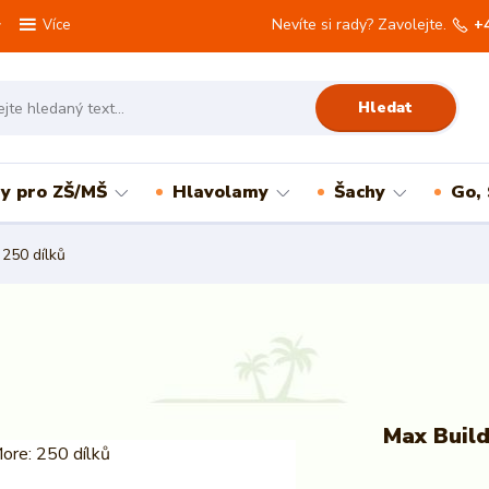
Nevíte si rady? Zavolejte.
+
Více
Hledat
ry pro ZŠ/MŠ
Hlavolamy
Šachy
Go,
250 dílků
Max Build