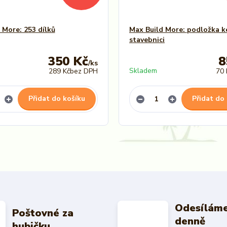
 More: 253 dílků
Max Build More: podložka k
stavebnici
350 Kč
8
/
ks
Skladem
289 Kč
bez DPH
70 
Přidat do košíku
Přidat do
Odesíláme
Poštovné za
denně
hubičku