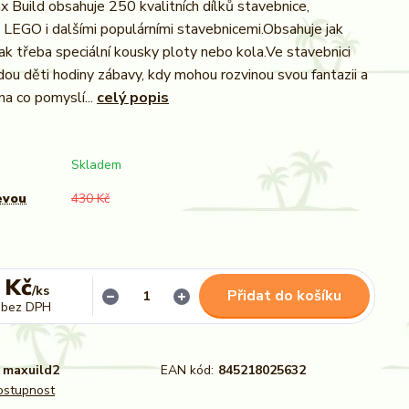
 Build obsahuje 250 kvalitních dílků stavebnice,
s LEGO i dalšími populárními stavebnicemi.Obsahuje jak
tak třeba speciální kousky ploty nebo kola.Ve stavebnici
dou děti hodiny zábavy, kdy mohou rozvinou svou fantazii a
na co pomyslí...
celý popis
Skladem
evou
430 Kč
 Kč
/
ks
Přidat do košíku
bez DPH
maxuild2
EAN kód:
845218025632
dostupnost