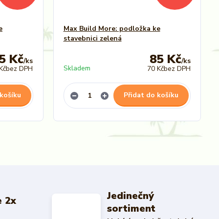
e
Max Build More: podložka ke
stavebnici zelená
5 Kč
85 Kč
/
ks
/
ks
Skladem
Kč
bez DPH
70 Kč
bez DPH
 košíku
Přidat do košíku
Jedinečný
 2x
sortiment