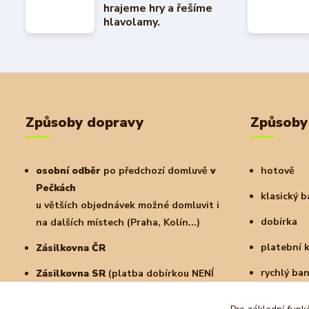
hrajeme hry a řešíme
hlavolamy.
Způsoby dopravy
Způsoby
osobní odběr
po předchozí domluvě
v
hotově
Pečkách
klasický 
u větších objednávek možné domluvit i
dobírka
na dalších místech (Praha, Kolín...)
platební 
Zásilkovna ČR
rychlý ba
Zásilkovna SR
(platba dobírkou NENÍ
možná)
a další