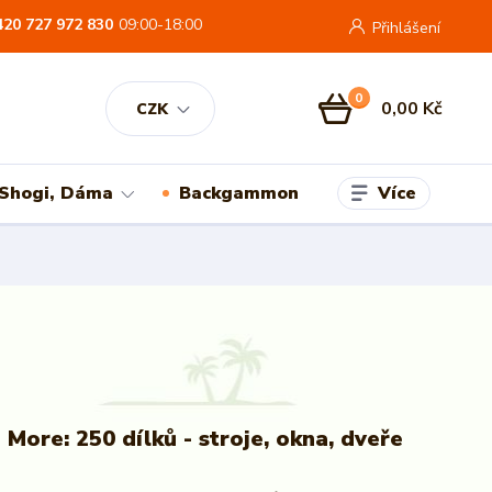
420 727 972 830
09:00-18:00
Přihlášení
0
0,00 Kč
CZK
Více
 Shogi, Dáma
Backgammon
 More: 250 dílků - stroje, okna, dveře