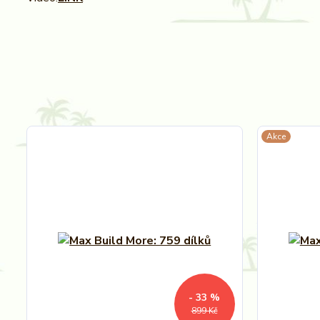
Akce
- 33 %
899 Kč