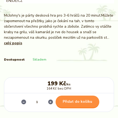
McJohny's je párty desková hra pro 3-6 hráčů na 20 minut.Můžete
zapomenout na přežitky, jako je čekání na tah, v tomto
občerstvení všechno probíhá rychle a zběsile. Zatímco vy otáčíte
kraby na grilu, váš kamarád je rve do housek a snaží se
nezapomenout na okurku, poslíček mezitím už na parkovišti st...
celý popis
Dostupnost
Skladem
199 Kč
/
ks
164 Kč
bez DPH
Přidat do košíku