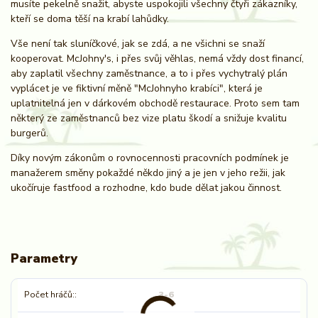
musíte pekelně snažit, abyste uspokojili všechny čtyři zákazníky,
kteří se doma těší na krabí lahůdky.
Vše není tak sluníčkové, jak se zdá, a ne všichni se snaží
kooperovat. McJohny's, i přes svůj věhlas, nemá vždy dost financí,
aby zaplatil všechny zaměstnance, a to i přes vychytralý plán
vyplácet je ve fiktivní měně "McJohnyho krabíci", která je
uplatnitelná jen v dárkovém obchodě restaurace. Proto sem tam
některý ze zaměstnanců bez vize platu škodí a snižuje kvalitu
burgerů.
Díky novým zákonům o rovnocennosti pracovních podmínek je
manažerem směny pokaždé někdo jiný a je jen v jeho režii, jak
ukočíruje fastfood a rozhodne, kdo bude dělat jakou činnost.
Parametry
Počet hráčů:
3-6