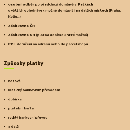
osobní odběr
po předchozí domluvě
v Pečkách
u větších objednávek možné domluvit i na dalších místech (Praha,
Kolín...)
Zásilkovna ČR
Zásilkovna SR
(platba dobírkou NENÍ možná)
PPL
doručení na adresu nebo do parcelshopu
Způsoby platby
hotově
klasický bankovním převodem
dobírka
platební karta
rychlý bankovní převod
a další