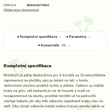
EAN kód:
8594159270053
Hlídat cenu / dostupnost
Kompletní specifikace
Parametry
Komentáře
0
Kompletní specifikace
McJohny's je párty desková hra pro 3-6 hráčů na 20 minut.Můžete
zapomenout na přežitky, jako je čekání na tah, v tomto
občerstvení všechno probíhá rychle a zběsile. Zatímco vy otáčíte
kraby na grilu, váš kamarád je rve do housek a snaží se
nezapomenout na okurku, poslíček mezitím už na parkovišti
startuje babetu, jen aby měli zákazníci objednané kraby včas na
talíři. Díky silným odborům každá směna trvá jen minutu, takže se