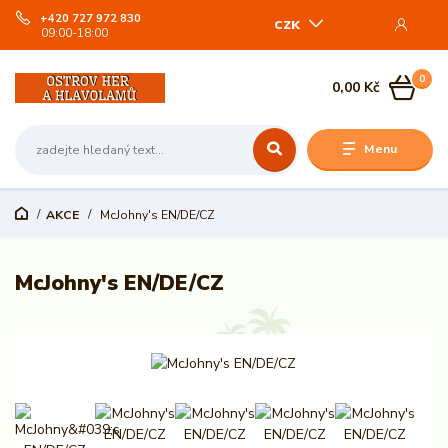
+420 727 972 830
CZK
09:00-18:00
0
0,00 Kč
Menu
AKCE
McJohny's EN/DE/CZ
McJohny's EN/DE/CZ