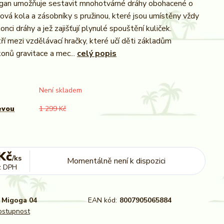
gan umožňuje sestavit mnohotvárné dráhy obohacené o
ová kola a zásobníky s pružinou, které jsou umístěny vždy
onci dráhy a jež zajišťují plynulé spouštění kuliček.
í mezi vzdělávací hračky, které učí děti základům
konů gravitace a mec...
celý popis
Není skladem
evou
1 299 Kč
Kč
/
ks
Momentálně není k dispozici
z DPH
Migoga 04
EAN kód:
8007905065884
dostupnost