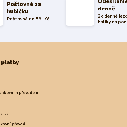
Odesíláme
Poštovné za
denně
hubičku
2x denně jez
Poštovné od 59.-Kč
balíky na pod
 platby
bankovním převodem
karta
nkovní převod