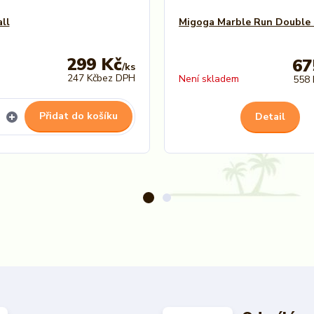
ll
Migoga Marble Run Double 
299 Kč
67
/
ks
247 Kč
bez DPH
Není skladem
558 
Přidat do košíku
Detail