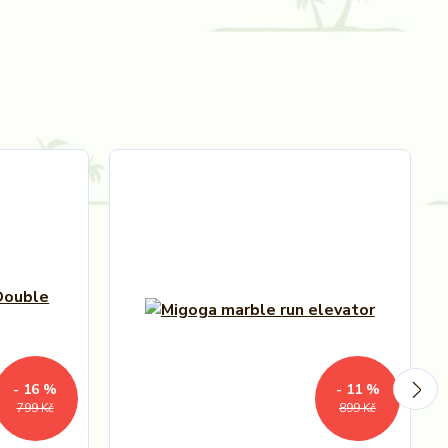
- 16 %
- 11 %
799 Kč
899 Kč