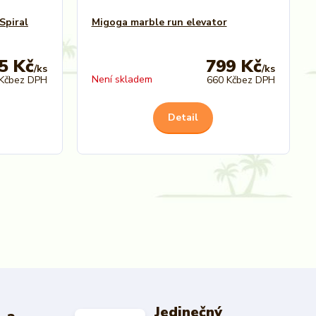
Spiral
Migoga marble run elevator
5 Kč
799 Kč
/
ks
/
ks
Není skladem
Kč
bez DPH
660 Kč
bez DPH
Detail
Jedinečný