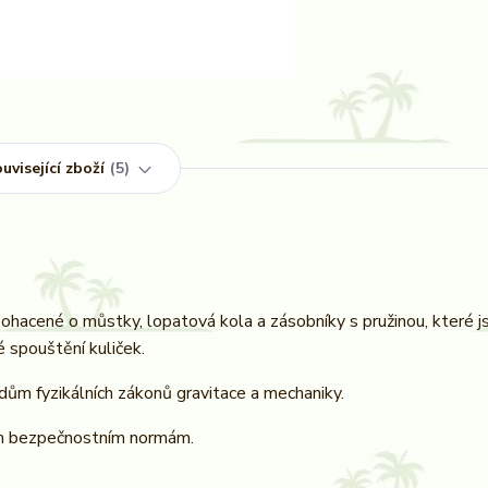
uvisející zboží
5
acené o můstky, lopatová kola a zásobníky s pružinou, které j
é spouštění kuliček.
adům fyzikálních zákonů gravitace a mechaniky.
ním bezpečnostním normám.