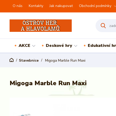
O nás
Kontakty
Jak nakupovat
Obchodní podmínky
AKCE
Deskové hry
Edukativní h
Stavebnice
Migoga Marble Run Maxi
Migoga Marble Run Maxi