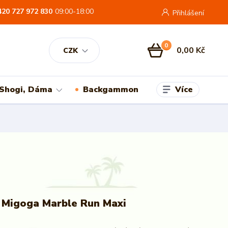
420 727 972 830
09:00-18:00
Přihlášení
0
0,00 Kč
CZK
Více
 Shogi, Dáma
Backgammon
i Migoga Marble Run Maxi