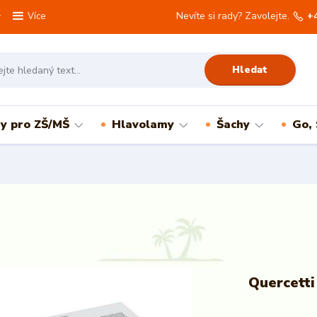
Nevíte si rady? Zavolejte.
+
Více
Hledat
ry pro ZŠ/MŠ
Hlavolamy
Šachy
Go,
Quercett