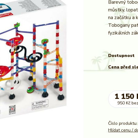
Barevný tobo
můstky, lopat
na začátku a k
Tobogany patř
fyzikálních zá
Dostupnost
Cena před sl
1 150 
950 Kč
be
Číslo produktu:
Hlídat cenu / 