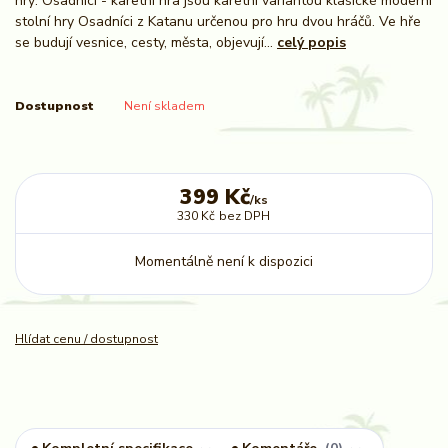
hry: Osadníci - karetní hra jsou karetní variantou klasické moderní
stolní hry Osadníci z Katanu určenou pro hru dvou hráčů. Ve hře
se budují vesnice, cesty, města, objevují...
celý popis
Dostupnost
Není skladem
399 Kč
/
ks
330 Kč
bez DPH
Momentálně není k dispozici
Hlídat cenu / dostupnost