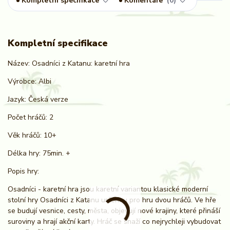
Kompletní specifikace
Komentáře
0
Kompletní specifikace
Název: Osadníci z Katanu: karetní hra
Výrobce: Albi
Jazyk: Česká verze
Počet hráčů: 2
Věk hráčů: 10+
Délka hry: 75min. +
Popis hry:
Osadníci - karetní hra jsou karetní variantou klasické moderní
stolní hry Osadníci z Katanu určenou pro hru dvou hráčů. Ve hře
se budují vesnice, cesty, města, objevují nové krajiny, které přináší
suroviny a hrají akční karty. Hráč se snaží co nejrychleji vybudovat