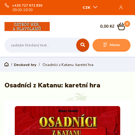
+420 727 972 830
CZK
09:00-18:00
0
0,00 Kč
Menu
Deskové hry
Osadníci z Katanu: karetní hra
Osadníci z Katanu: karetní hra