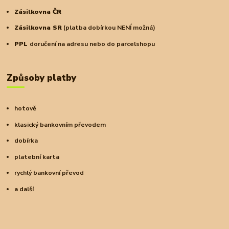
Zásilkovna ČR
Zásilkovna SR
(platba dobírkou NENÍ možná)
PPL
doručení na adresu nebo do parcelshopu
Způsoby platby
hotově
klasický bankovním převodem
dobírka
platební karta
rychlý bankovní převod
a další