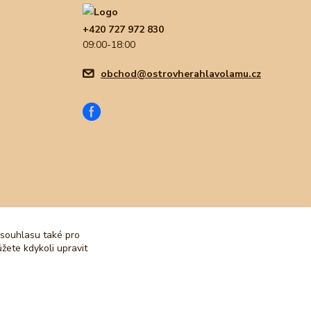
+420 727 972 830
09:00-18:00
obchod@ostrovherahlavolamu.cz
 souhlasu také pro
žete kdykoli upravit
Vytvořeno na
Eshop-rychle.cz