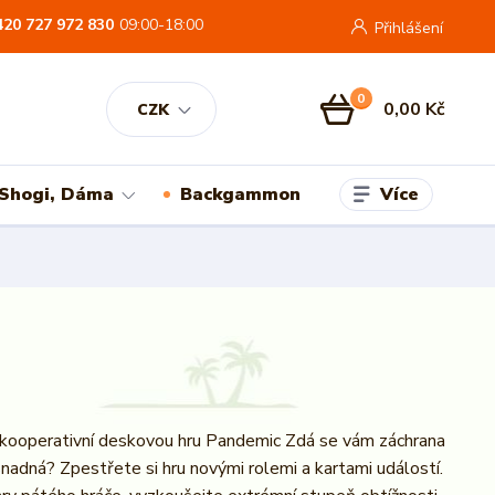
420 727 972 830
09:00-18:00
Přihlášení
0
0,00 Kč
CZK
Více
 Shogi, Dáma
Backgammon
 kooperativní deskovou hru Pandemic Zdá se vám záchrana
 snadná? Zpestřete si hru novými rolemi a kartami událostí.