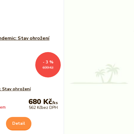
- 3 %
699 Kč
 Stav ohrožení
680 Kč
/
ks
dem
562 Kč
bez DPH
Detail