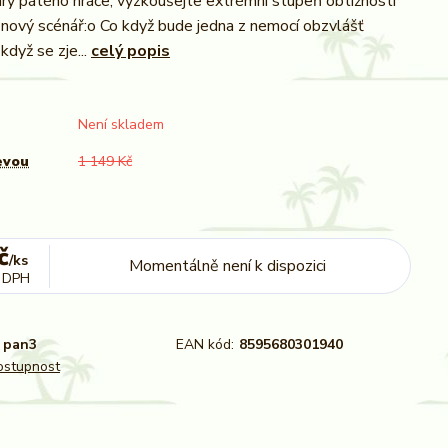
y pátého hráče, vyzkoušejte extrémní stupeň obtížnosti
 nový scénář:o Co když bude jedna z nemocí obzvlášť
když se zje...
celý popis
Není skladem
evou
1 149 Kč
č
/
ks
Momentálně není k dispozici
 DPH
pan3
EAN kód:
8595680301940
dostupnost