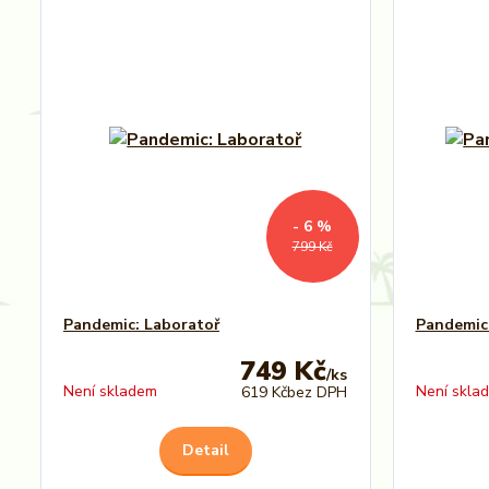
- 6 %
799 Kč
Pandemic: Laboratoř
Pandemic:
749 Kč
/
ks
Není skladem
Není skla
619 Kč
bez DPH
Detail