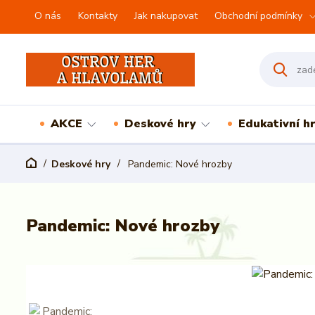
O nás
Kontakty
Jak nakupovat
Obchodní podmínky
AKCE
Deskové hry
Edukativní h
Deskové hry
Pandemic: Nové hrozby
Pandemic: Nové hrozby