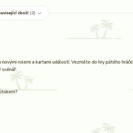
uvisející zboží
2
u novými rolemi a kartami událostí. Vezměte do hry pátého hráče
 scénář:
m útokem?