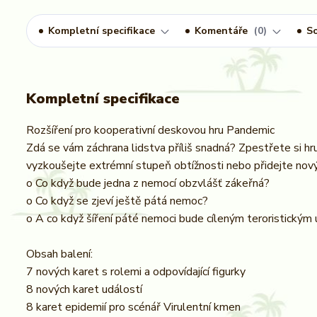
Kompletní specifikace
Komentáře
0
So
Kompletní specifikace
Rozšíření pro kooperativní deskovou hru Pandemic
Zdá se vám záchrana lidstva příliš snadná? Zpestřete si hr
vyzkoušejte extrémní stupeň obtížnosti nebo přidejte nový
o Co když bude jedna z nemocí obzvlášť zákeřná?
o Co když se zjeví ještě pátá nemoc?
o A co když šíření páté nemoci bude cíleným teroristický
Obsah balení:
7 nových karet s rolemi a odpovídající figurky
8 nových karet událostí
8 karet epidemií pro scénář Virulentní kmen