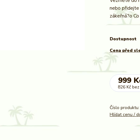
Vezměte do hr
nebo přidejte
zákeřná?o Co 
Dostupnost
Cena před sl
999 K
826 Kč
bez
Číslo produktu:
Hlídat cenu / 