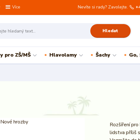
Nevíte si rady? Zavolejte.
+
Více
Hledat
ry pro ZŠ/MŠ
Hlavolamy
Šachy
Go,
Rozšíření pro
lidstva příliš