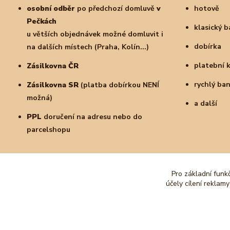
osobní odběr
po předchozí domluvě
v
hotově
Pečkách
klasický 
u větších objednávek možné domluvit i
dobírka
na dalších místech (Praha, Kolín...)
platební 
Zásilkovna ČR
rychlý ba
Zásilkovna SR
(platba dobírkou NENÍ
možná)
a další
PPL
doručení na adresu nebo do
parcelshopu
Pro základní funk
účely cílení reklam