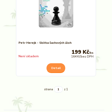
Petr Herejk - Sbírka šachových úloh
199 Kč
/
ks
Není skladem
164 Kč
bez DPH
Detail
strana
z 1