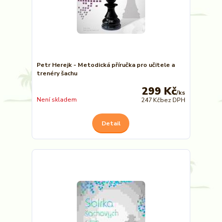
Petr Herejk - Metodická příručka pro učitele a
trenéry šachu
299 Kč
/
ks
Není skladem
247 Kč
bez DPH
Detail