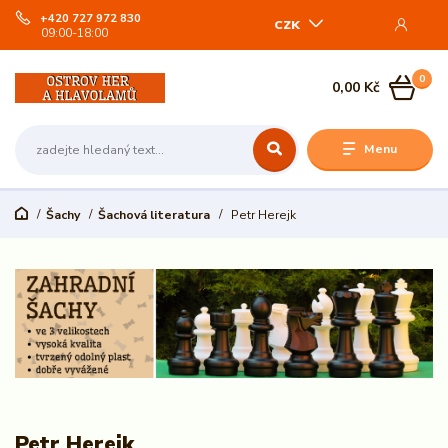
+420 727 972 830
CZK
09:00-18:00
0
0,00 Kč
Menu
Šachy
Šachová literatura
Petr Herejk
Petr Herejk