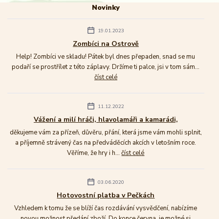
Novinky
19.01.2023
Zombíci na Ostrově
Help! Zombíci ve skladu! Pátek byl dnes přepaden, snad se mu
podaří se prostřílet z této záplavy. Držíme ti palce, jsi v tom sám...
číst celé
11.12.2022
Vážení a milí hráči, hlavolamáři a kamarádi,
děkujeme vám za přízeň, důvěru, přání, která jsme vám mohli splnit,
a příjemně strávený čas na předváděcích akcích v letošním roce.
Věříme, že hry i h...
číst celé
03.06.2020
Hotovostní platba v Pečkách
Vzhledem k tomu že se blíží čas rozdávání vysvědčení, nabízíme
novou možnost předání zboží. Do konce června, je možné si