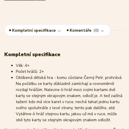
Kompletní specifikace
Komentáře
0
Kompletní specifikace
Věk: 4+
Počet hráčů: 2+
Oblíbená dětská hra - komu zůstane Černý Petr, prohrává.
Na počátku se karty důkladně zamíchají a rovnoměrně
rozdají hráčům. Nalezne-li hráč mezi svými kartami dvě
karty se stejným okrajovým znakem, odloží je. A teď začíná
tažení: kdo má více karet v ruce, nechá tahat jednu kartu
svého spoluhráče z levé strany, tento pak dalšího, atd.
Vytáhne-li hráč stejnou kartu, jakou už má v ruce, může
obě tyto karty se stejným okrajovým znakem odložit.