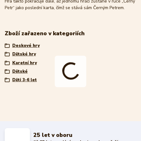
Hra takto pokračuje dále, až jednomu hráči zůstane v ruce „Černý
Petr“ jako poslední karta, čímž se stává sám Černým Petrem.
Zboží zařazeno v kategoriích
Deskové hry
Dětské hry
Karetní hry
Dětské
Děti 3-6 let
25 let v oboru