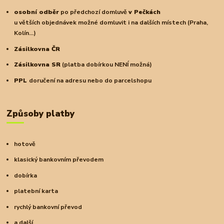
osobní odběr
po předchozí domluvě
v Pečkách
u větších objednávek možné domluvit i na dalších místech (Praha,
Kolín...)
Zásilkovna ČR
Zásilkovna SR
(platba dobírkou NENÍ možná)
PPL
doručení na adresu nebo do parcelshopu
Způsoby platby
hotově
klasický bankovním převodem
dobírka
platební karta
rychlý bankovní převod
a další