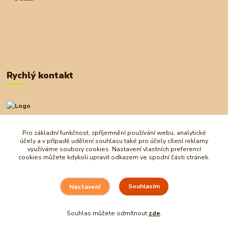
Rychlý kontakt
+420 727 972 830
09:00-18:00
Pro základní funkčnost, zpříjemnění používání webu, analytické
účely a v případě udělení souhlasu také pro účely cílení reklamy
obchod@ostrovherahlavolamu.cz
využíváme soubory cookies. Nastavení vlastních preferencí
cookies můžete kdykoli upravit odkazem ve spodní části stránek.
Souhlasím
Nastavení
Souhlas můžete odmítnout
zde
.
Vytvořeno na
Eshop-rychle.cz