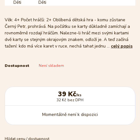
Věk: 4+ Počet hráčů: 2+ Oblíbená dětská hra - komu zůstane
Černý Petr, prohrává. Na počátku se karty důkladně zamíchají a
rovnoměrně rozdají hráčům. Nalezne-li hráč mezi svými kartami
dvě karty se stejným okrajovým znakem, odloží je. A teď začíná
tažení: kdo má více karet v ruce, nechá tahat jednu ...
celý popis
Dostupnost
Není skladem
39 Kč
/
ks
32 Kč
bez DPH
Momentálně není k dispozici
Hlídat cenu / dostupnost