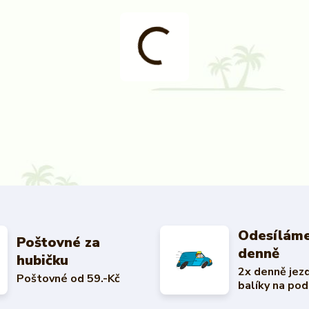
Odesíláme
Poštovné za
denně
hubičku
2x denně jez
Poštovné od 59.-Kč
balíky na pod