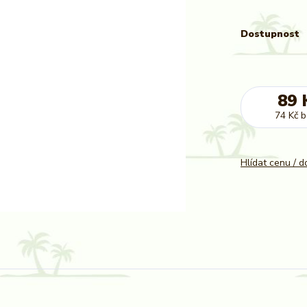
Dostupnost
89 
74 Kč
b
Hlídat cenu / 