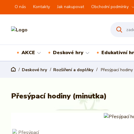
O nás
Kontakty
Jak nakupovat
Obchodní podmínky
AKCE
Deskové hry
Edukativní h
Deskové hry
Rozšíření a doplňky
Přesýpací hodiny 
Přesýpací hodiny (minutka)