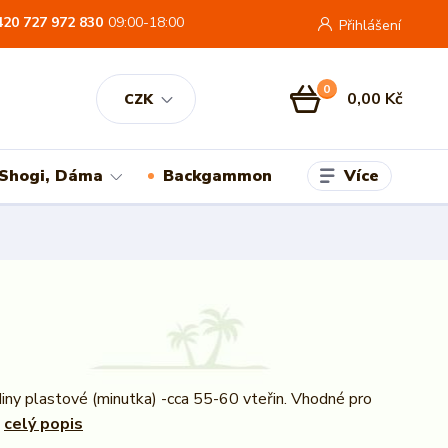
420 727 972 830
09:00-18:00
Přihlášení
0
0,00 Kč
CZK
Více
 Shogi, Dáma
Backgammon
iny plastové (minutka) -cca 55-60 vteřin. Vhodné pro
.
celý popis