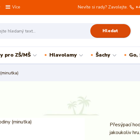
Nevíte si rady? Zavolejte.
+
Více
Hledat
ry pro ZŠ/MŠ
Hlavolamy
Šachy
Go,
(minutka)
Přesýpací hod
jakoukoliv hru