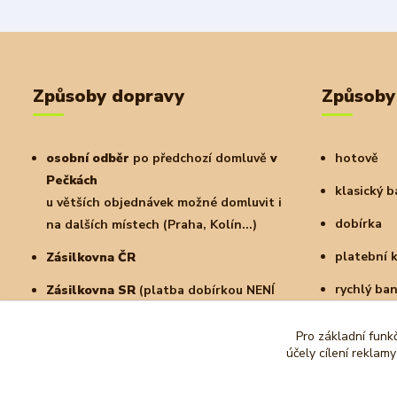
Způsoby dopravy
Způsoby
osobní odběr
po předchozí domluvě
v
hotově
Pečkách
klasický 
u větších objednávek možné domluvit i
dobírka
na dalších místech (Praha, Kolín...)
platební 
Zásilkovna ČR
rychlý ba
Zásilkovna SR
(platba dobírkou NENÍ
možná)
a další
Pro základní funk
PPL
doručení na adresu nebo do
účely cílení reklam
parcelshopu