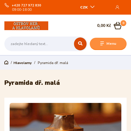
+420 727 972 830
CZK
09:00-18:00
0
0,00 Kč
Menu
Hlavolamy
Pyramida dř. malá
Pyramida dř. malá