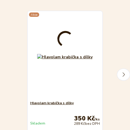
Akce
Hlavolam krabička s dílky
Andrew's Cube
350 Kč
/
ks
Skladem
289 Kč
bez DPH
Není skladem