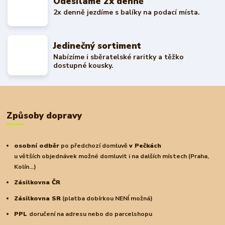
Odesíláme 2x denně
2x denně jezdíme s balíky na podací místa.
Jedinečný sortiment
Nabízíme i sběratelské raritky a těžko
dostupné kousky.
Způsoby dopravy
osobní odběr
po předchozí domluvě
v Pečkách
u větších objednávek možné domluvit i na dalších místech (Praha,
Kolín...)
Zásilkovna ČR
Zásilkovna SR
(platba dobírkou NENÍ možná)
PPL
doručení na adresu nebo do parcelshopu