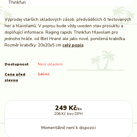
Výprodej starších skladových zásob, předváděcích či testovaných
her a hlavolamů. V popisu bude vždy uveden stav prosuktu a
doplňující informace. Raging rapids Thinkfun Hlavolam pro
jednoho hráče. od 8let Hrané ale jako nové, poničená krabička.
Rozměr krabičky: 20x20x5 cm
celý popis
Dostupnost
Není skladem
Cena před
549 Kč
slevou
249 Kč
/
ks
206 Kč
bez DPH
Momentálně není k dispozici