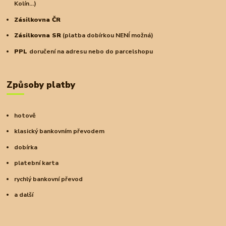
Kolín...)
Zásilkovna ČR
Zásilkovna SR
(platba dobírkou NENÍ možná)
PPL
doručení na adresu nebo do parcelshopu
Způsoby platby
hotově
klasický bankovním převodem
dobírka
platební karta
rychlý bankovní převod
a další