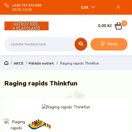
+420 727 972 830
CZK
09:00-18:00
0
0,00 Kč
Menu
AKCE
Pátkův outlet
Raging rapids Thinkfun
Raging rapids Thinkfun