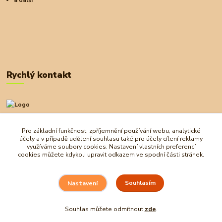
a další
Rychlý kontakt
+420 727 972 830
09:00-18:00
Pro základní funkčnost, zpříjemnění používání webu, analytické
účely a v případě udělení souhlasu také pro účely cílení reklamy
obchod@ostrovherahlavolamu.cz
využíváme soubory cookies. Nastavení vlastních preferencí
cookies můžete kdykoli upravit odkazem ve spodní části stránek.
Souhlasím
Nastavení
Souhlas můžete odmítnout
zde
.
Vytvořeno na
Eshop-rychle.cz