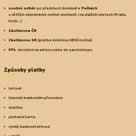
osobní odběr
po předchozí domluvě
v Pečkách
u větších objednávek možné domluvit i na dalších místech (Praha,
Kolín...)
Zásilkovna ČR
Zásilkovna SR
(platba dobírkou NENÍ možná)
PPL
doručení na adresu nebo do parcelshopu
Způsoby platby
hotově
klasický bankovním převodem
dobírka
platební karta
rychlý bankovní převod