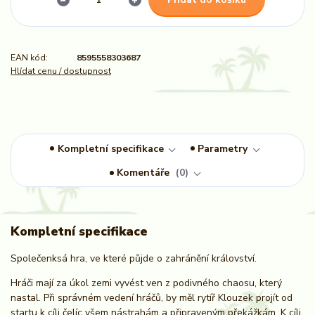
EAN kód:
8595558303687
Hlídat cenu / dostupnost
Kompletní specifikace
Parametry
Komentáře
0
Kompletní specifikace
Společenksá hra, ve které půjde o zahránění království.
Hráči mají za úkol zemi vyvést ven z podivného chaosu, který
nastal. Při správném vedení hráčů, by měl rytíř Klouzek projít od
startu k cíli čelíc všem nástrahám a připraveným překážkám. K cíli