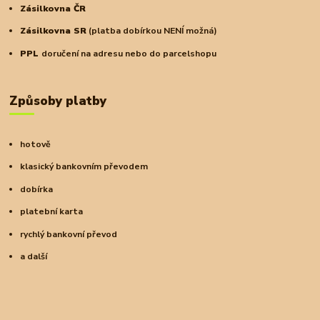
Zásilkovna ČR
Zásilkovna SR
(platba dobírkou NENÍ možná)
PPL
doručení na adresu nebo do parcelshopu
Způsoby platby
hotově
klasický bankovním převodem
dobírka
platební karta
rychlý bankovní převod
a další