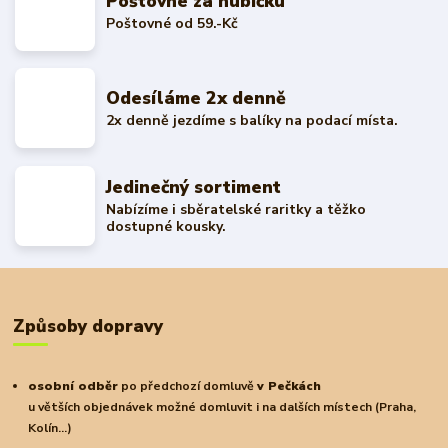
Poštovné za hubičku
Poštovné od 59.-Kč
Odesíláme 2x denně
2x denně jezdíme s balíky na podací místa.
Jedinečný sortiment
Nabízíme i sběratelské raritky a těžko
dostupné kousky.
Způsoby dopravy
osobní odběr
po předchozí domluvě
v Pečkách
u větších objednávek možné domluvit i na dalších místech (Praha,
Kolín...)