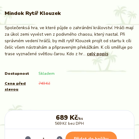
Mindok Rytíř Klouzek
Společenksá hra, ve které půjde o zahránění království. Hráči mají
za úkol zemi vyvést ven z podivného chaosu, který nastal. Při
správném vedení hráčů, by měl rytíř Klouzek projít od startu k cíli
čelíc všem nástrahám a připraveným překážkám. K cíli směřuje po
trase vyznačené světlou čarou. Kdo z hr...
celý popis
Dostupnost
Skladem
Cena před
749 Kč
slevou
689 Kč
/
ks
569 Kč
bez DPH
Přidat do košíku