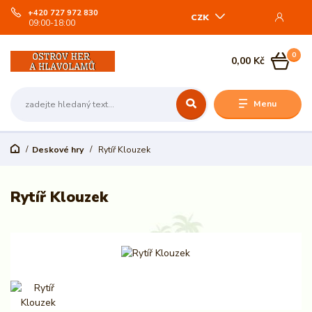
+420 727 972 830
CZK
09:00-18:00
0
0,00 Kč
Menu
Deskové hry
Rytíř Klouzek
Rytíř Klouzek