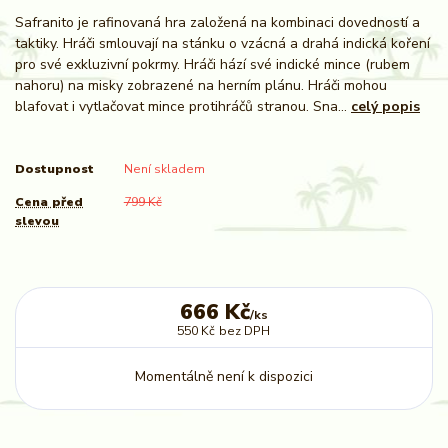
Safranito je rafinovaná hra založená na kombinaci dovedností a
taktiky. Hráči smlouvají na stánku o vzácná a drahá indická koření
pro své exkluzivní pokrmy. Hráči hází své indické mince (rubem
nahoru) na misky zobrazené na herním plánu. Hráči mohou
blafovat i vytlačovat mince protihráčů stranou. Sna...
celý popis
Dostupnost
Není skladem
Cena před
799 Kč
slevou
666 Kč
/
ks
550 Kč
bez DPH
Momentálně není k dispozici