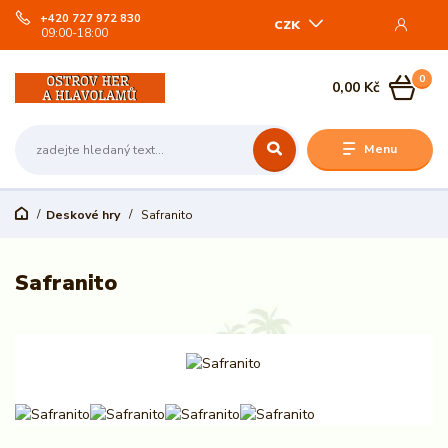
+420 727 972 830
CZK
09:00-18:00
0
0,00 Kč
Menu
Deskové hry
Safranito
Safranito