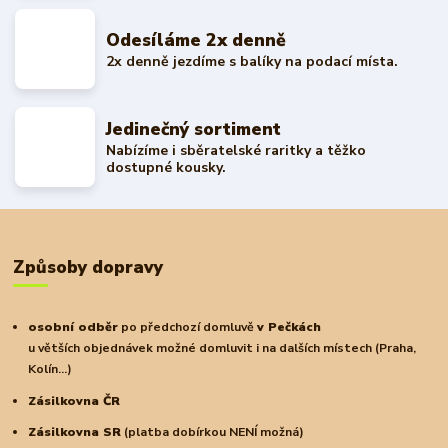
Odesíláme 2x denně
2x denně jezdíme s balíky na podací místa.
Jedinečný sortiment
Nabízíme i sběratelské raritky a těžko
dostupné kousky.
Způsoby dopravy
osobní odběr
po předchozí domluvě
v Pečkách
u větších objednávek možné domluvit i na dalších místech (Praha,
Kolín...)
Zásilkovna ČR
Zásilkovna SR
(platba dobírkou NENÍ možná)