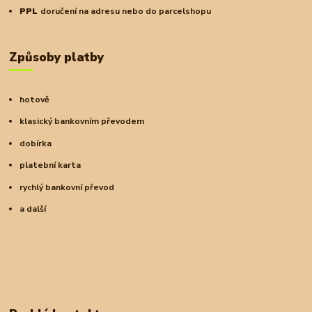
PPL
doručení na adresu nebo do parcelshopu
Způsoby platby
hotově
klasický bankovním převodem
dobírka
platební karta
rychlý bankovní převod
a další