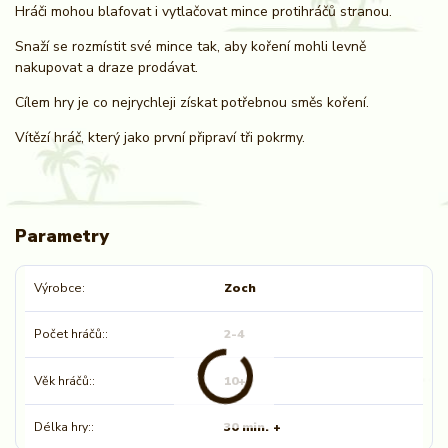
Hráči mohou blafovat i vytlačovat mince protihráčů stranou.
Snaží se rozmístit své mince tak, aby koření mohli levně
nakupovat a draze prodávat.
Cílem hry je co nejrychleji získat potřebnou směs koření.
Vítězí hráč, který jako první připraví tři pokrmy.
Parametry
Výrobce
Zoch
Počet hráčů:
2-4
Věk hráčů:
10+
Délka hry:
30 min. +