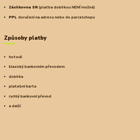
Zásilkovna SR
(platba dobírkou NENÍ možná)
PPL
doručení na adresu nebo do parcelshopu
Způsoby platby
hotově
klasický bankovním převodem
dobírka
platební karta
rychlý bankovní převod
a další