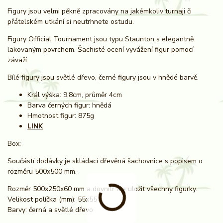
Figury jsou velmi pěkně zpracovány na jakémkoliv turnaji či
přátelském utkání si neutrhnete ostudu.
Figury Official Tournament jsou typu Staunton s elegantně
lakovaným povrchem. Šachisté ocení vyvážení figur pomocí
závaží.
Bílé figury jsou světlé dřevo, černé figury jsou v hnědé barvě.
Král výška: 9,8cm, průměr 4cm
Barva černých figur: hnědá
Hmotnost figur: 875g
LINK
Box:
Součástí dodávky je skládací dřevěná šachovnice s popisem o
rozměru 500x500 mm.
Rozměr 500x250x60 mm a dovnitř lze uložit všechny figurky.
Velikost políčka (mm): 55x55
Barvy: černá a světlé dřevo