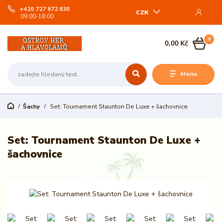
+420 727 972 830
CZK
09:00-18:00
0
0,00 Kč
Menu
Šachy
Set: Tournament Staunton De Luxe + šachovnice
Set: Tournament Staunton De Luxe +
šachovnice