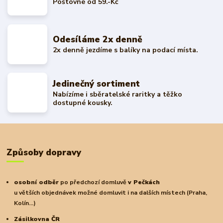
Poštovné od 59.-Kč
Odesíláme 2x denně
2x denně jezdíme s balíky na podací místa.
Jedinečný sortiment
Nabízíme i sběratelské raritky a těžko
dostupné kousky.
Způsoby dopravy
osobní odběr
po předchozí domluvě
v Pečkách
u větších objednávek možné domluvit i na dalších místech (Praha,
Kolín...)
Zásilkovna ČR