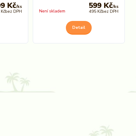
99 Kč
599 Kč
/
ks
/
ks
Není skladem
 Kč
bez DPH
495 Kč
bez DPH
Detail