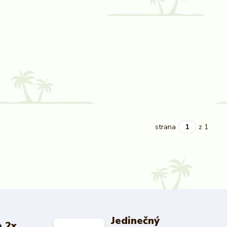
strana
z 1
Jedinečný
 2x