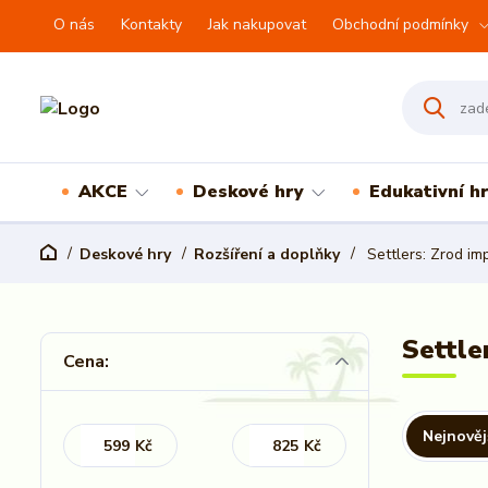
O nás
Kontakty
Jak nakupovat
Obchodní podmínky
AKCE
Deskové hry
Edukativní h
Deskové hry
Rozšíření a doplňky
Settlers: Zrod im
Settle
Cena:
Nejnověj
Kč
Kč