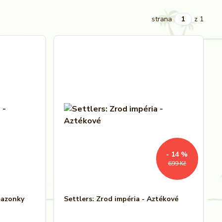
strana
z 1
- 14 %
699 Kč
mazonky
Settlers: Zrod impéria - Aztékové