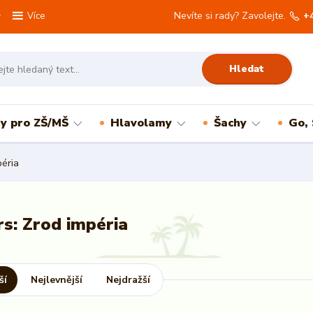
Nevíte si rady? Zavolejte.
+
Více
Hledat
ry pro ZŠ/MŠ
Hlavolamy
Šachy
Go,
péria
rs: Zrod impéria
ší
Nejlevnější
Nejdražší