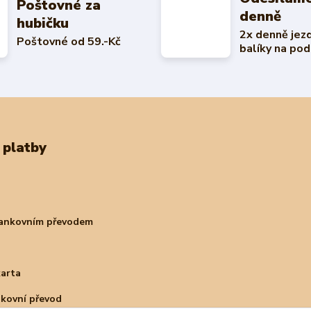
Poštovné za
denně
hubičku
2x denně jez
Poštovné od 59.-Kč
balíky na pod
 platby
bankovním převodem
karta
nkovní převod