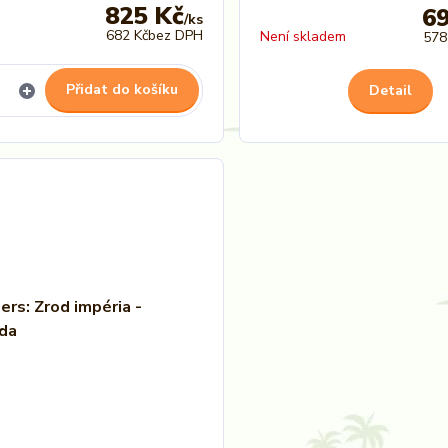
825 Kč
6
/
ks
682 Kč
bez DPH
Není skladem
578
Přidat do košíku
Detail