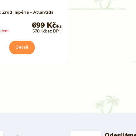
: Zrod impéria - Atlantida
699 Kč
/
ks
adem
578 Kč
bez DPH
Detail
Odesíláme