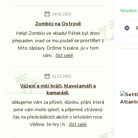
Skladem
19.01.2023
Zombíci na Ostrově
Help! Zombíci ve skladu! Pátek byl dnes
přepaden, snad se mu podaří se prostřílet z
této záplavy. Držíme ti palce, jsi v tom
sám...
číst celé
11.12.2022
Vážení a milí hráči, hlavolamáři a
kamarádi,
děkujeme vám za přízeň, důvěru, přání, která
jsme vám mohli splnit, a příjemně strávený
čas na předváděcích akcích v letošním roce.
Věříme, že hry i h...
číst celé