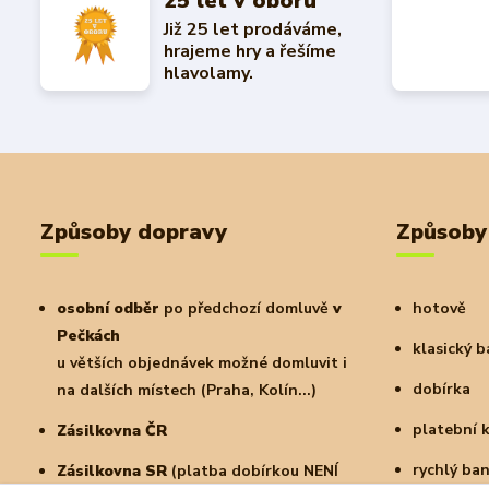
25 let v oboru
Již 25 let prodáváme,
hrajeme hry a řešíme
hlavolamy.
Způsoby dopravy
Způsoby
osobní odběr
po předchozí domluvě
v
hotově
Pečkách
klasický 
u větších objednávek možné domluvit i
dobírka
na dalších místech (Praha, Kolín...)
platební 
Zásilkovna ČR
rychlý ba
Zásilkovna SR
(platba dobírkou NENÍ