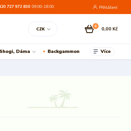
420 727 972 830
09:00-18:00
Přihlášení
0
0,00 Kč
CZK
Více
 Shogi, Dáma
Backgammon