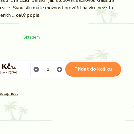
astních a cizích partiích, jak studovat šachovou klasiku a
více...Svou sílu máte možnost prověřit na více než stu
eních ...
celý popis
Skladem
 Kč
/
ks
Přidat do košíku
bez DPH
dostupnost