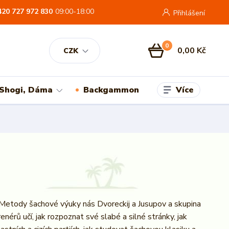
420 727 972 830
09:00-18:00
Přihlášení
0
0,00 Kč
CZK
Více
 Shogi, Dáma
Backgammon
 Metody šachové výuky nás Dvoreckij a Jusupov a skupina
enérů učí, jak rozpoznat své slabé a silné stránky, jak