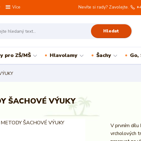
Nevíte si rady? Zavolejte.
+
Více
Hledat
ry pro ZŠ/MŠ
Hlavolamy
Šachy
Go,
 VÝUKY
TODY ŠACHOVÉ VÝUKY
V prvním dílu
vrcholových tr