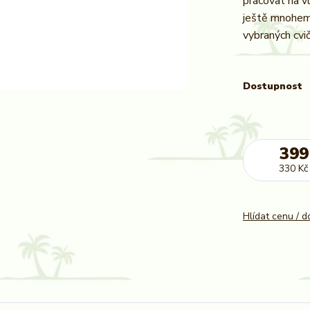
pracovat na vl
ještě mnohem 
vybraných cvič
Dostupnost
399
330 Kč
Hlídat cenu / 