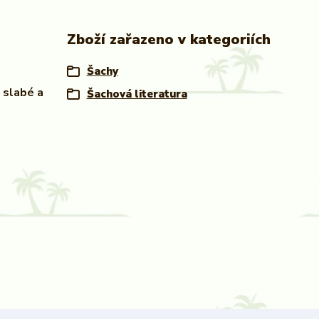
Zboží zařazeno v kategoriích
Šachy
 slabé a
Šachová literatura