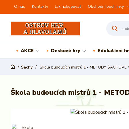
O nás
Kontakty
Jak nakupovat
Obchodní podmínky
AKCE
Deskové hry
Edukativní h
Šachy
Škola budoucích mistrů 1 - METODY ŠACHOVÉ
Škola budoucích mistrů 1 - ME