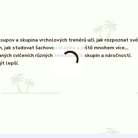
supov a skupina vrcholových trenérů učí, jak rozpoznat své
ích, jak studovat šachovou klasiku a ještě mnohem více...
aných cvičeních různých tématických skupin a náročností.
ýt lepší.