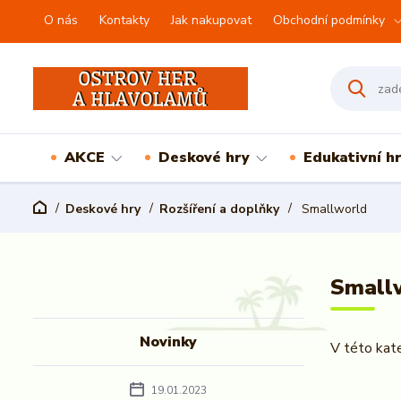
O nás
Kontakty
Jak nakupovat
Obchodní podmínky
AKCE
Deskové hry
Edukativní h
Deskové hry
Rozšíření a doplňky
Smallworld
Small
Novinky
V této kate
19.01.2023