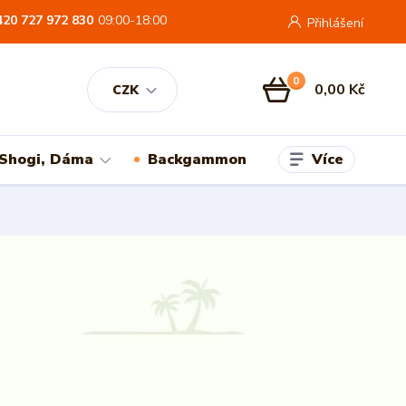
420 727 972 830
09:00-18:00
Přihlášení
0
0,00 Kč
CZK
Více
 Shogi, Dáma
Backgammon