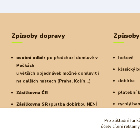
Způsoby dopravy
Způsoby
osobní odběr
po předchozí domluvě
v
hotově
Pečkách
klasický 
u větších objednávek možné domluvit i
dobírka
na dalších místech (Praha, Kolín...)
platební 
Zásilkovna ČR
rychlý ba
Zásilkovna SR
(platba dobírkou NENÍ
možná)
a další
Pro základní funk
PPL
doručení na adresu nebo do
účely cílení reklam
parcelshopu