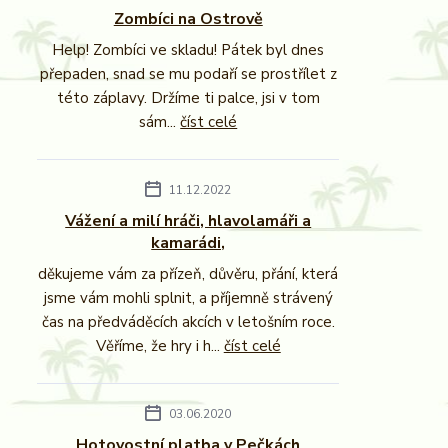
Zombíci na Ostrově
Help! Zombíci ve skladu! Pátek byl dnes
přepaden, snad se mu podaří se prostřílet z
této záplavy. Držíme ti palce, jsi v tom
sám...
číst celé
11.12.2022
Vážení a milí hráči, hlavolamáři a
kamarádi,
děkujeme vám za přízeň, důvěru, přání, která
jsme vám mohli splnit, a příjemně strávený
čas na předváděcích akcích v letošním roce.
Věříme, že hry i h...
číst celé
03.06.2020
Hotovostní platba v Pečkách