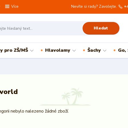
Nevíte si rady? Zavolejte.
+
Více
Hledat
ry pro ZŠ/MŠ
Hlavolamy
Šachy
Go,
world
gorii nebylo nalezeno žádné zboží.