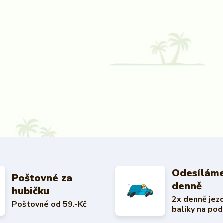
Odesíláme
Poštovné za
denně
hubičku
2x denně jez
Poštovné od 59.-Kč
balíky na pod