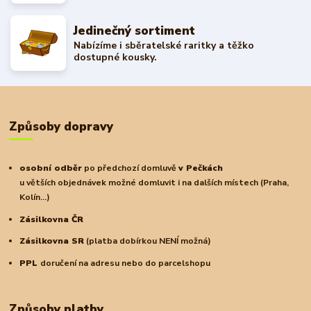
Jedinečný sortiment
Nabízíme i sběratelské raritky a těžko
dostupné kousky.
Způsoby dopravy
osobní odběr
po předchozí domluvě
v Pečkách
u větších objednávek možné domluvit i na dalších místech (Praha,
Kolín...)
Zásilkovna ČR
Zásilkovna SR
(platba dobírkou NENÍ možná)
PPL
doručení na adresu nebo do parcelshopu
Způsoby platby