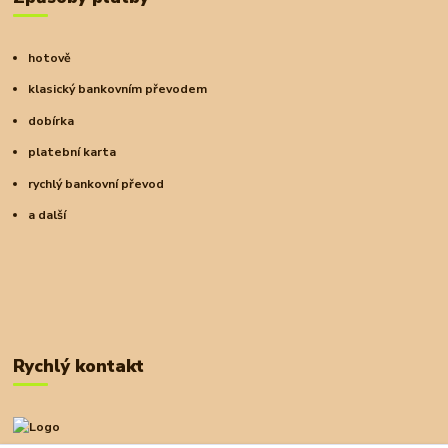
hotově
klasický bankovním převodem
dobírka
platební karta
rychlý bankovní převod
a další
Rychlý kontakt
+420 727 972 830