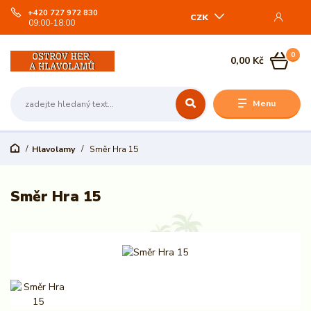
+420 727 972 830
CZK
09:00-18:00
0
0,00 Kč
Menu
Hlavolamy
Směr Hra 15
Směr Hra 15