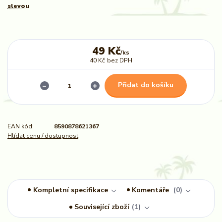
slevou
49 Kč
/
ks
40 Kč
bez DPH
Přidat do košíku
EAN kód:
8590878621367
Hlídat cenu / dostupnost
Kompletní specifikace
Komentáře
0
Související zboží
1