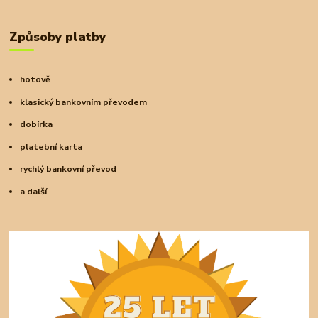
Způsoby platby
hotově
klasický bankovním převodem
dobírka
platební karta
rychlý bankovní převod
a další