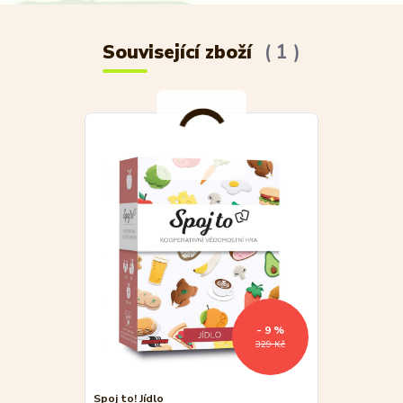
Související zboží
1
- 9 %
329 Kč
Spoj to! Jídlo