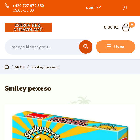
+420 727 972 830
CZK
09:00-18:00
0
0,00 Kč
Menu
AKCE
Smiley pexeso
Smiley pexeso