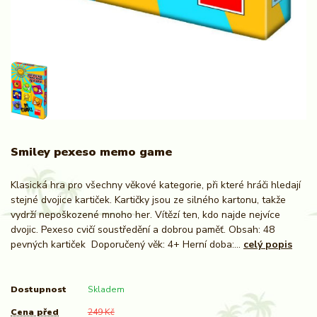
Smiley pexeso memo game
Klasická hra pro všechny věkové kategorie, při které hráči hledají
stejné dvojice kartiček. Kartičky jsou ze silného kartonu, takže
vydrží nepoškozené mnoho her. Vítězí ten, kdo najde nejvíce
dvojic. Pexeso cvičí soustředění a dobrou paměť. Obsah: 48
pevných kartiček Doporučený věk: 4+ Herní doba:...
celý popis
Dostupnost
Skladem
Cena před
249 Kč