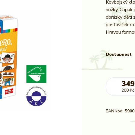
Kovbojský klo
nožky. Copak 
obrázky dětí z
postaviček roz
Hravou formou
Dostupnost
349
288 Kč
EAN kód:
5900