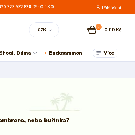
420 727 972 830
09:00-18:00
Přihlášení
0
0,00 Kč
CZK
Více
 Shogi, Dáma
Backgammon
ombrero, nebo buřinka?