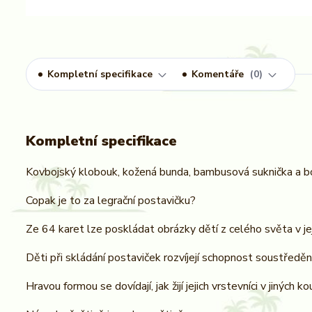
Kompletní specifikace
Komentáře
0
Kompletní specifikace
Kovbojský klobouk, kožená bunda, bambusová suknička a b
Copak je to za legrační postavičku?
Ze 64 karet lze poskládat obrázky dětí z celého světa v jej
Děti při skládání postaviček rozvíjejí schopnost soustředění a
Hravou formou se dovídají, jak žijí jejich vrstevníci v jiných k