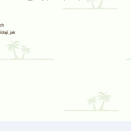
ých
ají, jak