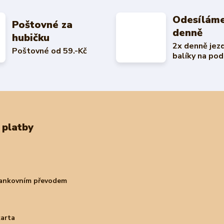
Odesíláme
Poštovné za
denně
hubičku
2x denně jez
Poštovné od 59.-Kč
balíky na pod
 platby
bankovním převodem
karta