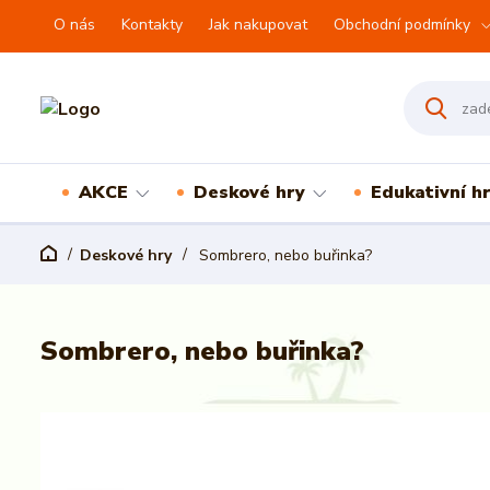
O nás
Kontakty
Jak nakupovat
Obchodní podmínky
AKCE
Deskové hry
Edukativní h
Deskové hry
Sombrero, nebo buřinka?
Sombrero, nebo buřinka?