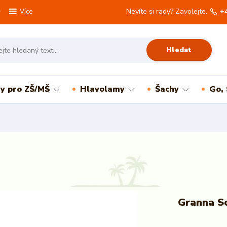
Nevíte si rady? Zavolejte.
+
Více
Hledat
ry pro ZŠ/MŠ
Hlavolamy
Šachy
Go,
Granna S