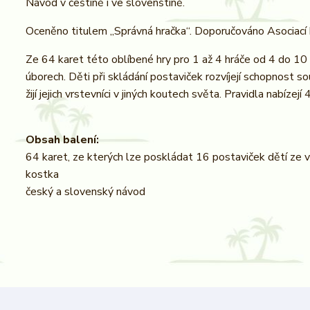
Návod v češtině i ve slovenštině.
Oceněno titulem „Správná hračka“. Doporučováno Asociací k
Ze 64 karet této oblíbené hry pro 1 až 4 hráče od 4 do 10 
úborech. Děti při skládání postaviček rozvíjejí schopnost sou
žijí jejich vrstevníci v jiných koutech světa. Pravidla nabíze
Obsah balení:
64 karet, ze kterých lze poskládat 16 postaviček dětí ze 
kostka
český a slovenský návod