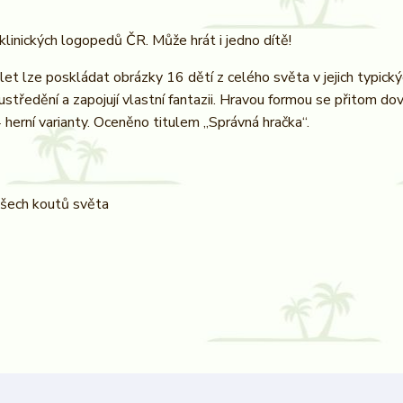
linických logopedů ČR. Může hrát i jedno dítě!
let lze poskládat obrázky 16 dětí z celého světa v jejich typick
středění a zapojují vlastní fantazii. Hravou formou se přitom dovíd
jí 4 herní varianty. Oceněno titulem „Správná hračka“.
všech koutů světa