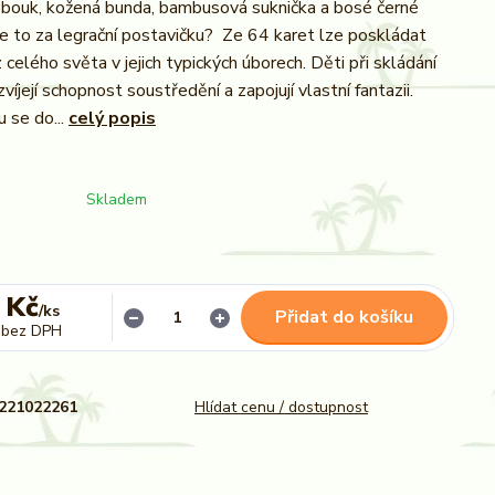
bouk, kožená bunda, bambusová suknička a bosé černé
je to za legrační postavičku? Ze 64 karet lze poskládat
 celého světa v jejich typických úborech. Děti při skládání
víjejí schopnost soustředění a zapojují vlastní fantazii.
 se do...
celý popis
Skladem
 Kč
/
ks
Přidat do košíku
bez DPH
221022261
Hlídat cenu / dostupnost