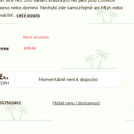
át více než 300 variant klasických her jako jsou Člověče
exeso nebo domino. Nechybí zde samozřejmě ani Mlýn nebo
alitní...
celý popis
Není skladem
evou
199 Kč
č
/
ks
Momentálně není k dispozici
 DPH
557502401
Hlídat cenu / dostupnost