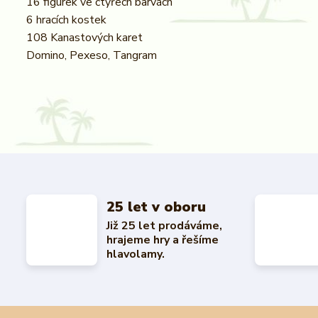
16 figurek ve čtyřech barvách
6 hracích kostek
108 Kanastových karet
Domino, Pexeso, Tangram
25 let v oboru
Již 25 let prodáváme,
hrajeme hry a řešíme
hlavolamy.