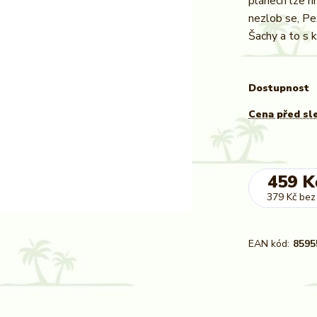
plánech lze hr
nezlob se, P
Šachy a to s kv
Dostupnost
Cena před sl
459 K
379 Kč
bez
EAN kód:
8595