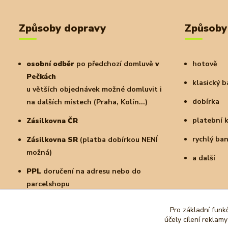
Způsoby dopravy
Způsoby
osobní odběr
po předchozí domluvě
v
hotově
Pečkách
klasický 
u větších objednávek možné domluvit i
dobírka
na dalších místech (Praha, Kolín...)
platební 
Zásilkovna ČR
rychlý ba
Zásilkovna SR
(platba dobírkou NENÍ
možná)
a další
PPL
doručení na adresu nebo do
parcelshopu
Pro základní funk
účely cílení reklam