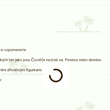
 si vzpomenete.
sických her jako jsou Člověče nezlob se, Pexeso nebo domino.
ími dřevěnými figurkami.
r.