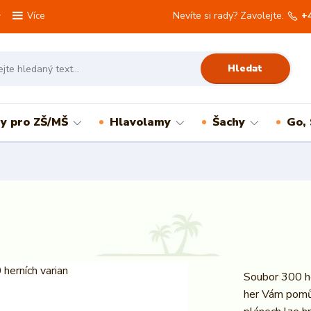
Nevíte si rady? Zavolejte.
+
Více
Hledat
ry pro ZŠ/MŠ
Hlavolamy
Šachy
Go,
Soubor 300 he
her Vám pomůž