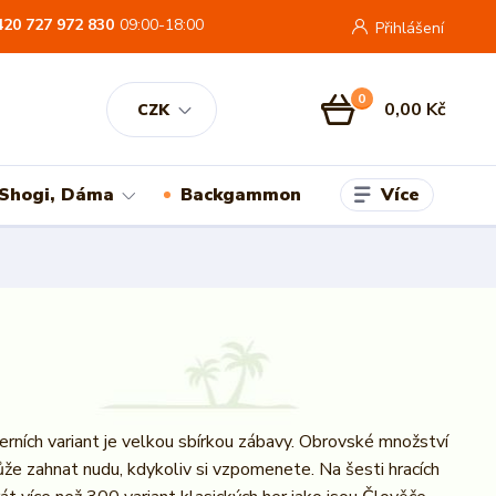
420 727 972 830
09:00-18:00
Přihlášení
0
0,00 Kč
CZK
Více
 Shogi, Dáma
Backgammon
rních variant je velkou sbírkou zábavy. Obrovské množství
e zahnat nudu, kdykoliv si vzpomenete. Na šesti hracích