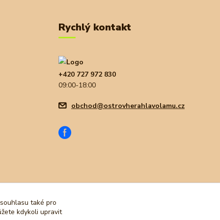
Rychlý kontakt
+420 727 972 830
09:00-18:00
obchod@ostrovherahlavolamu.cz
 souhlasu také pro
žete kdykoli upravit