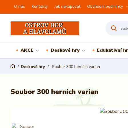
O nás
Kontakty
Jak nakupovat
Obchodní podmínky
AKCE
Deskové hry
Edukativní h
Deskové hry
Soubor 300 herních varian
Soubor 300 herních varian