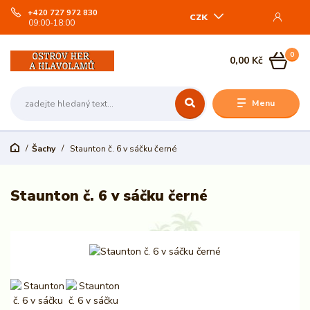
+420 727 972 830
CZK
09:00-18:00
0
0,00 Kč
Menu
Šachy
Staunton č. 6 v sáčku černé
Staunton č. 6 v sáčku černé