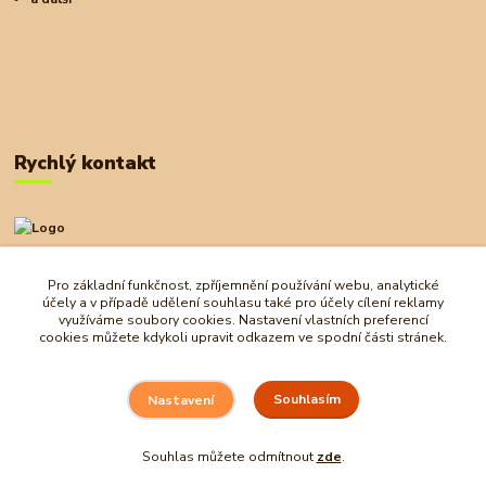
Rychlý kontakt
+420 727 972 830
09:00-18:00
Pro základní funkčnost, zpříjemnění používání webu, analytické
Pro základní funkčnost, zpříjemnění používání webu, analytické
účely a v případě udělení souhlasu také pro účely cílení reklamy
účely a v případě udělení souhlasu také pro účely cílení reklamy
obchod@ostrovherahlavolamu.cz
využíváme soubory cookies. Nastavení vlastních preferencí
využíváme soubory cookies. Nastavení vlastních preferencí
cookies můžete kdykoli upravit odkazem ve spodní části stránek.
cookies můžete kdykoli upravit odkazem ve spodní části stránek.
Souhlasím
Souhlasím
Nastavení
Nastavení
Souhlas můžete odmítnout
Souhlas můžete odmítnout
zde
zde
.
.
Vytvořeno na
Eshop-rychle.cz