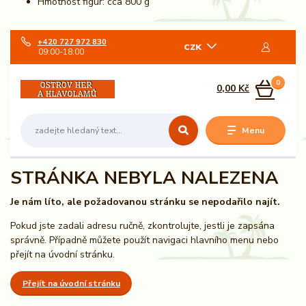
Hmotnost figur: cca 800 g
+420 727 972 830
CZK
09:00-18:00
0
0,00 Kč
Menu
STRÁNKA NEBYLA NALEZENA
Je nám líto, ale požadovanou stránku se nepodařilo najít.
Pokud jste zadali adresu ručně, zkontrolujte, jestli je zapsána
správně. Případně můžete použít navigaci hlavního menu nebo
přejít na úvodní stránku.
Přejít na úvodní stránku