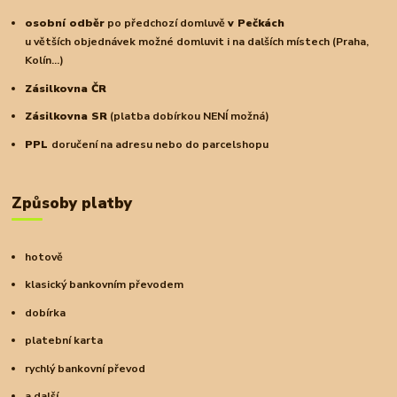
osobní odběr
po předchozí domluvě
v Pečkách
u větších objednávek možné domluvit i na dalších místech (Praha,
Kolín...)
Zásilkovna ČR
Zásilkovna SR
(platba dobírkou NENÍ možná)
PPL
doručení na adresu nebo do parcelshopu
Způsoby platby
hotově
klasický bankovním převodem
dobírka
platební karta
rychlý bankovní převod
a další