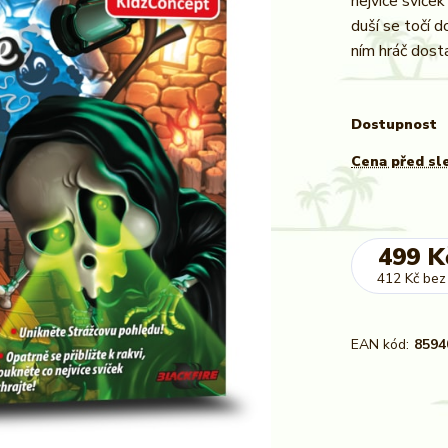
nejvíce svíček
duší se točí d
ním hráč dosta
Dostupnost
Cena před sl
499 K
412 Kč
bez
EAN kód:
8594