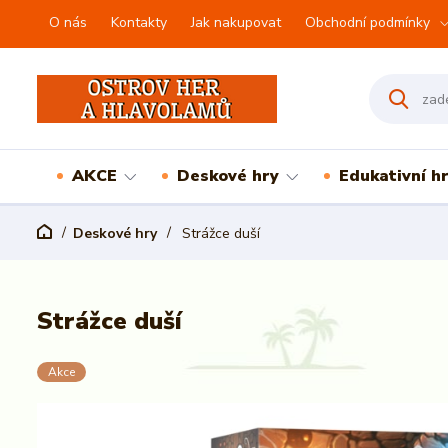
O nás
Kontakty
Jak nakupovat
Obchodní podmínky
AKCE
Deskové hry
Edukativní h
Deskové hry
Strážce duší
Strážce duší
Akce