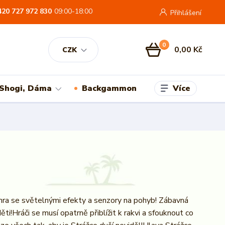
420 727 972 830
09:00-18:00
Přihlášení
0
0,00 Kč
CZK
Více
 Shogi, Dáma
Backgammon
hra se světelnými efekty a senzory na pohyb! Zábavná
děti!Hráči se musí opatrně přiblížit k rakvi a sfouknout co