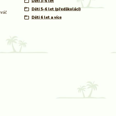
Děti 3-6 let
Děti 5-6 let (předškoláci)
hráč
Děti 6 let a více