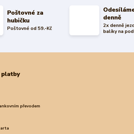
Odesíláme
Poštovné za
denně
hubičku
2x denně jez
Poštovné od 59.-Kč
balíky na pod
 platby
bankovním převodem
karta