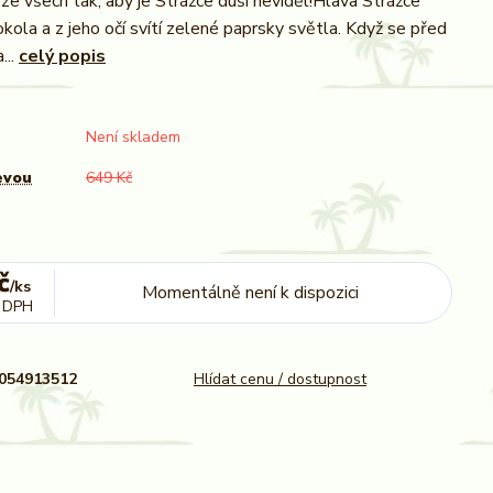
 ze všech tak, aby je Strážce duší neviděl!Hlava Strážce
okola a z jeho očí svítí zelené paprsky světla. Když se před
...
celý popis
Není skladem
evou
649 Kč
č
/
ks
Momentálně není k dispozici
 DPH
054913512
Hlídat cenu / dostupnost