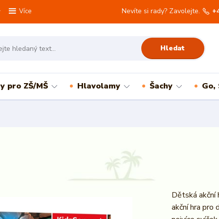
Nevíte si rady? Zavolejte.
+
Více
Hledat
ry pro ZŠ/MŠ
Hlavolamy
Šachy
Go,
Dětská akční 
akční hra pro 