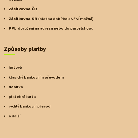
Zásilkovna ČR
Zásilkovna SR
(platba dobírkou NENÍ možná)
PPL
doručení na adresu nebo do parcelshopu
Způsoby platby
hotově
klasický bankovním převodem
dobírka
platební karta
rychlý bankovní převod
a další