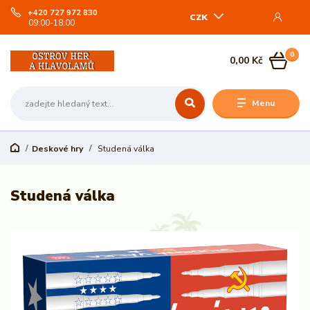
+420 727 972 830
CZK
09:00-18:00
0
0,00 Kč
Menu
Deskové hry
Studená válka
Studená válka