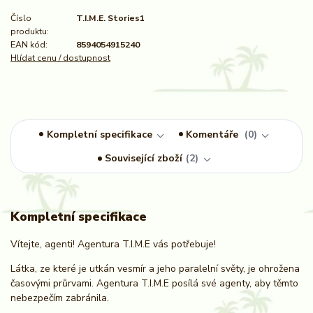
Číslo
T.I.M.E. Stories1
produktu:
EAN kód:
8594054915240
Hlídat cenu / dostupnost
Kompletní specifikace
Komentáře
0
Související zboží
2
Kompletní specifikace
Vítejte, agenti! Agentura T.I.M.E vás potřebuje!
Látka, ze které je utkán vesmír a jeho paralelní světy, je ohrožena
časovými průrvami. Agentura T.I.M.E posílá své agenty, aby těmto
nebezpečím zabránila.