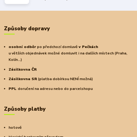
Způsoby dopravy
osobní odběr
po předchozí domluvě
v Pečkách
u větších objednávek možné domluvit i na dalších místech (Praha,
Kolín...)
Zásilkovna ČR
Zásilkovna SR
(platba dobírkou NENÍ možná)
PPL
doručení na adresu nebo do parcelshopu
Způsoby platby
hotově