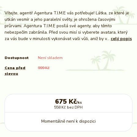
Vítejte, agenti! Agentura T.I.M.E vás potřebuje! Látka, ze které je
utkán vesmír a jeho paralelní světy, je ohrožena časovými
průrvami. Agentura T.I.M.E posílá své agenty, aby těmto
nebezpečím zabránila. Před svou misí si vyberete avatara, který
za vás bude v minulosti vykonávat vaši vůli, aniž by v...
celý popis
Dostupnost
Není skladem
Cena před
999 Kč
slevou
675 Kč
/
ks
558 Kč
bez DPH
Momentálně není k dispozici