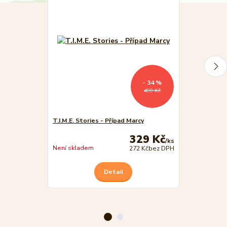
- 34 %
499 Kč
T.I.M.E. Stories - Případ Marcy
T.I.M.E. Stori
329 Kč
/
ks
Není skladem
Není skladem
272 Kč
bez DPH
Detail