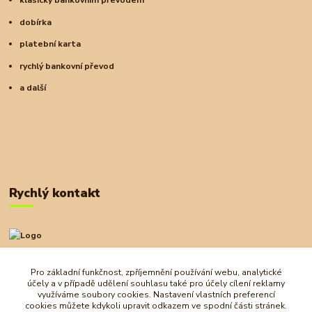
klasický bankovním převodem
dobírka
platební karta
rychlý bankovní převod
a další
Rychlý kontakt
+420 727 972 830
09:00-18:00
Pro základní funkčnost, zpříjemnění používání webu, analytické
účely a v případě udělení souhlasu také pro účely cílení reklamy
obchod@ostrovherahlavolamu.cz
využíváme soubory cookies. Nastavení vlastních preferencí
cookies můžete kdykoli upravit odkazem ve spodní části stránek.