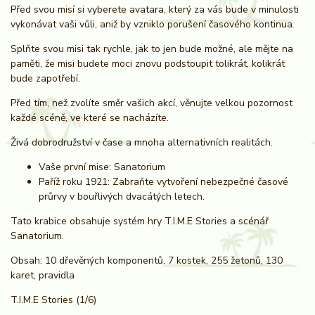
Před svou misí si vyberete avatara, který za vás bude v minulosti
vykonávat vaši vůli, aniž by vzniklo porušení časového kontinua.
Splňte svou misi tak rychle, jak to jen bude možné, ale mějte na
paměti, že misi budete moci znovu podstoupit tolikrát, kolikrát
bude zapotřebí.
Před tím, než zvolíte směr vašich akcí, věnujte velkou pozornost
každé scéně, ve které se nacházíte.
Živá dobrodružství v čase a mnoha alternativních realitách.
Vaše první mise: Sanatorium
Paříž roku 1921: Zabraňte vytvoření nebezpečné časové
průrvy v bouřlivých dvacátých letech.
Tato krabice obsahuje systém hry T.I.M.E Stories a scénář
Sanatorium.
Obsah: 10 dřevěných komponentů, 7 kostek, 255 žetonů, 130
karet, pravidla
T.I.M.E Stories (1/6)