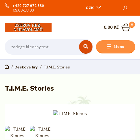
+420 727 972 830
CZK
09:00-18:00
0
0,00 Kč
Menu
Deskové hry
T.I.M.E. Stories
T.I.M.E. Stories