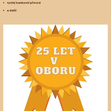
rychlý bankovní převod
a další