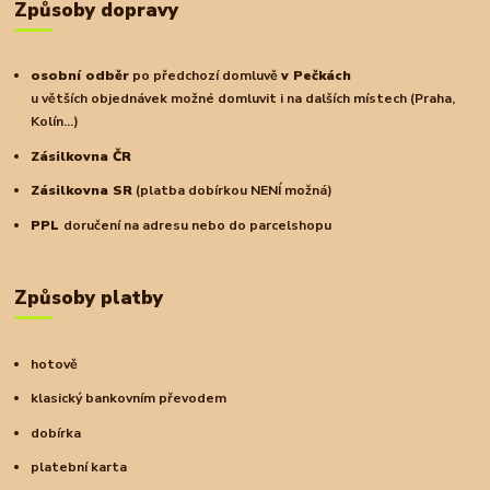
Způsoby dopravy
osobní odběr
po předchozí domluvě
v Pečkách
u větších objednávek možné domluvit i na dalších místech (Praha,
Kolín...)
Zásilkovna ČR
Zásilkovna SR
(platba dobírkou NENÍ možná)
PPL
doručení na adresu nebo do parcelshopu
Způsoby platby
hotově
klasický bankovním převodem
dobírka
platební karta