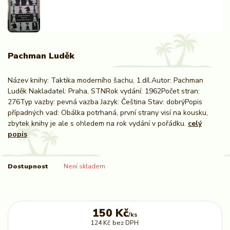
Pachman Luděk
Název knihy: Taktika moderního šachu, 1.díl.Autor: Pachman
Luděk Nakladatel: Praha, STNRok vydání: 1962Počet stran:
276Typ vazby: pevná vazba Jazyk: Čeština Stav: dobrýPopis
případných vad: Obálka potrhaná, první strany visí na kousku,
zbytek knihy je ale s ohledem na rok vydání v pořádku.
celý
popis
Dostupnost
Není skladem
150 Kč
/
ks
124 Kč
bez DPH