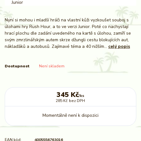
Nyní si mohou i mladší hráči na vlastní kůži vyzkoušet souboj s
úlohami hry Rush Hour, a to ve verzi Junior. Poté co nachystají
hrací plochu dle zadání uvedeného na kartě s úlohou, zamíří se
svým zmrzlinářským autem skrze džungli cestu blokujících aut,
náklaďáků a autobusů. Zajímavé téma a 40 nižším...
celý popis
Dostupnost
Není skladem
345 Kč
/
ks
285 Kč
bez DPH
Momentálně není k dispozici
EAN kód:
4005556763016