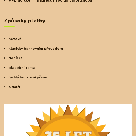
PPL
doručení na adresu nebo do parcelshopu
Způsoby platby
hotově
klasický bankovním převodem
dobírka
platební karta
rychlý bankovní převod
a další