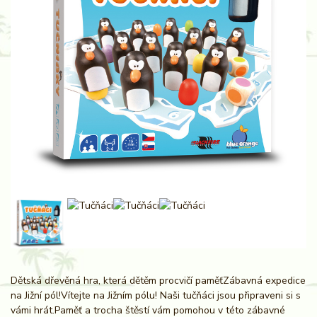
Dětská dřevěná hra, která dětěm procvičí paměťZábavná expedice
na Jižní pól!Vítejte na Jižním pólu! Naši tučňáci jsou připraveni si s
vámi hrát.Paměť a trocha štěstí vám pomohou v této zábavné