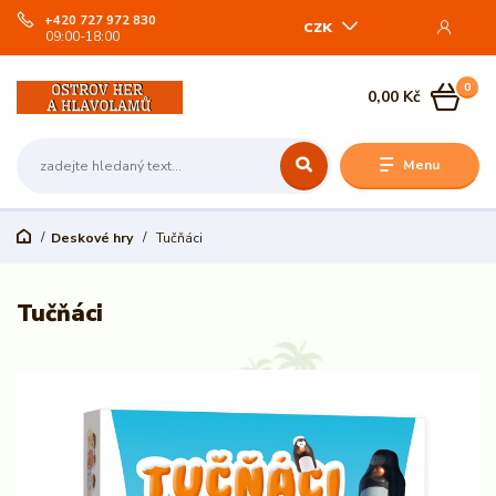
+420 727 972 830
CZK
09:00-18:00
0
0,00 Kč
Menu
Deskové hry
Tučňáci
Tučňáci