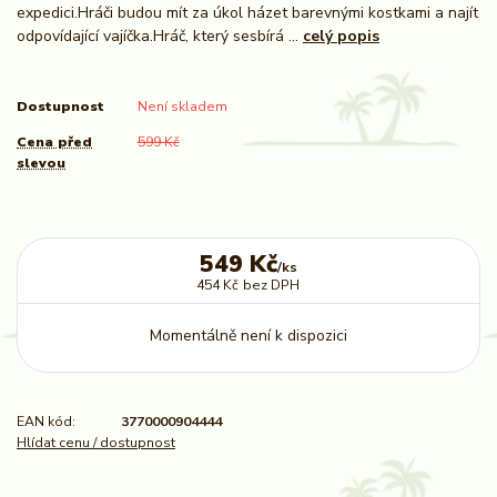
expedici.Hráči budou mít za úkol házet barevnými kostkami a najít
odpovídající vajíčka.Hráč, který sesbírá ...
celý popis
Dostupnost
Není skladem
Cena před
599 Kč
slevou
549 Kč
/
ks
454 Kč
bez DPH
Momentálně není k dispozici
EAN kód:
3770000904444
Hlídat cenu / dostupnost